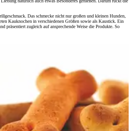
e Liebling natürlich auch etwas Besonderes genießen. Darum rückt die
 Grillgeschmack. Das schmecke nicht nur großen und kleinen Hunden,
oteten Kauknochen in verschiedenen Größen sowie als Kaustick. Ein
nd präsentiert zugleich auf ansprechende Weise die Produkte. So