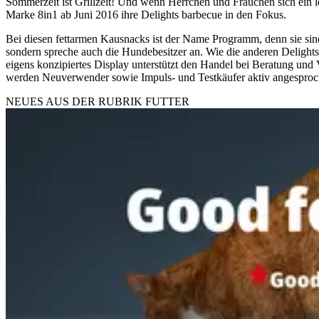
Sommerzeit ist Grillzeit! Und wenn Herrchen und Frauchen sich ein l
Marke 8in1 ab Juni 2016 ihre Delights barbecue in den Fokus.
Bei diesen fettarmen Kausnacks ist der Name Programm, denn sie sind
sondern spreche auch die Hundebesitzer an. Wie die anderen Delights
eigens konzipiertes Display unterstützt den Handel bei Beratung und
werden Neuverwender sowie Impuls- und Testkäufer aktiv angesproc
NEUES AUS DER RUBRIK
FUTTER