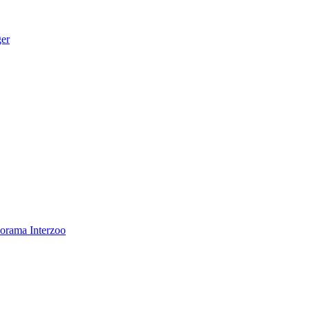
ger
norama
Interzoo