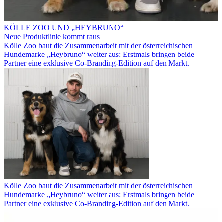
KÖLLE ZOO UND „HEYBRUNO“
Neue Produktlinie kommt raus
Kölle Zoo baut die Zusammenarbeit mit der österreichischen
Hundemarke „Heybruno“ weiter aus: Erstmals bringen beide
Partner eine exklusive Co-Branding-Edition auf den Markt.
Kölle Zoo baut die Zusammenarbeit mit der österreichischen
Hundemarke „Heybruno“ weiter aus: Erstmals bringen beide
Partner eine exklusive Co-Branding-Edition auf den Markt.