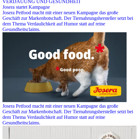
VERDAUUNG UND GESUNDHEIT
Josera startet Kampagne
Josera Petfood macht mit einer neuen Kampagne das große
Geschäft zur Markenbotschaft. Der Tiernahrungshersteller setzt bei
dem Thema Verdaulichkeit auf Humor statt auf reine
Gesundheitsclaims.
Josera Petfood macht mit einer neuen Kampagne das große
Geschäft zur Markenbotschaft. Der Tiernahrungshersteller setzt bei
dem Thema Verdaulichkeit auf Humor statt auf reine
Gesundheitsclaims.