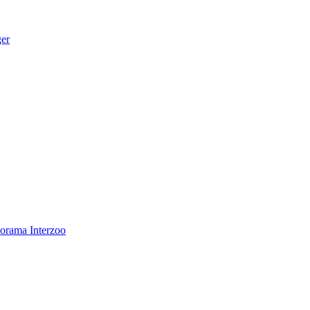
ger
norama
Interzoo