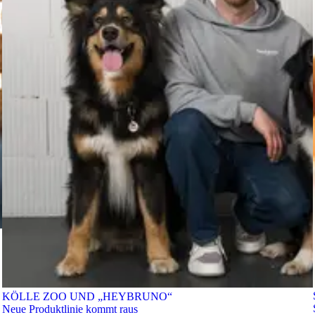
KÖLLE ZOO UND „HEYBRUNO“
Neue Produktlinie kommt raus