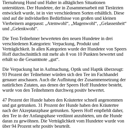
Tiernahrung Hund und Halter in alltäglichen Situationen
unterstützen. Der Hundetee, der in Zusammenarbeit mit Tierärzten
entwickelt wurde, ist in vier verschiedenen Sorten erhältlich. Diese
sind auf die individuellen Bedürfnisse von großen und kleinen
Vierbeinern angepasst: „Atemwohl“, „Magenwohl“, „Gelassenheit“
und „Gelenkwohl“.
Die Test-Teilnehmer bewerteten den neuen Hundetee in drei
verschiedenen Kategorien: Verpackung, Produkt und
Verträglichkeit. In allen Kategorien wurde der Hundetee von Speers
Hoff durchschnittlich mit mehr als 8 von 10 Punkten bewertet und
erhält so die Gesamtnote „gut“.
Die Verpackung hat in Aufmachung, Optik und Haptik überzeugt:
93 Prozent der Teilnehmer würden sich den Tee im Fachhandel
genauer anschauen. Auch die Auflistung der Zusammensetzung der
natürlichen Zutaten, aus denen der Speers Hoff Hundetee besteht,
wurde von den Teilnehmern durchweg positiv bewertet.
47 Prozent der Hunde haben den Kräutertee schnell angenommen
und gut getrunken. 31 Prozent der Hunde haben den Kräutertee
nach der Akzeptanzphase getrunken. Speers Hoff empfiehlt daher,
den Tee in der Anfangsphase verdünnt anzubieten, um die Hunde
daran zu gewöhnen. Die Verträglichkeit vom Hundetee wurde von
über 94 Prozent sehr positiv beurteilt.