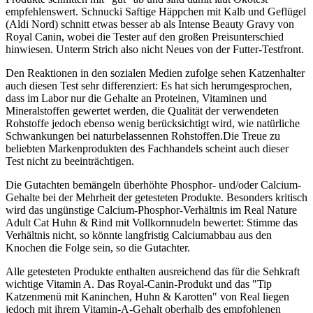
empfehlenswert. Schnucki Saftige Häppchen mit Kalb und Geflügel
(Aldi Nord) schnitt etwas besser ab als Intense Beauty Gravy von
Royal Canin, wobei die Tester auf den großen Preisunterschied
hinwiesen. Unterm Strich also nicht Neues von der Futter-Testfront.
Den Reaktionen in den sozialen Medien zufolge sehen Katzenhalter
auch diesen Test sehr differenziert: Es hat sich herumgesprochen,
dass im Labor nur die Gehalte an Proteinen, Vitaminen und
Mineralstoffen gewertet werden, die Qualität der verwendeten
Rohstoffe jedoch ebenso wenig berücksichtigt wird, wie natürliche
Schwankungen bei naturbelassennen Rohstoffen.Die Treue zu
beliebten Markenprodukten des Fachhandels scheint auch dieser
Test nicht zu beeinträchtigen.
Die Gutachten bemängeln überhöhte Phosphor- und/oder Calcium-
Gehalte bei der Mehrheit der getesteten Produkte. Besonders kritisch
wird das ungünstige Calcium-Phosphor-Verhältnis im Real Nature
Adult Cat Huhn & Rind mit Vollkornnudeln bewertet: Stimme das
Verhältnis nicht, so könnte langfristig Calciumabbau aus den
Knochen die Folge sein, so die Gutachter.
Alle getesteten Produkte enthalten ausreichend das für die Sehkraft
wichtige Vitamin A. Das Royal-Canin-Produkt und das "Tip
Katzenmenü mit Kaninchen, Huhn & Karotten" von Real liegen
jedoch mit ihrem Vitamin-A-Gehalt oberhalb des empfohlenen