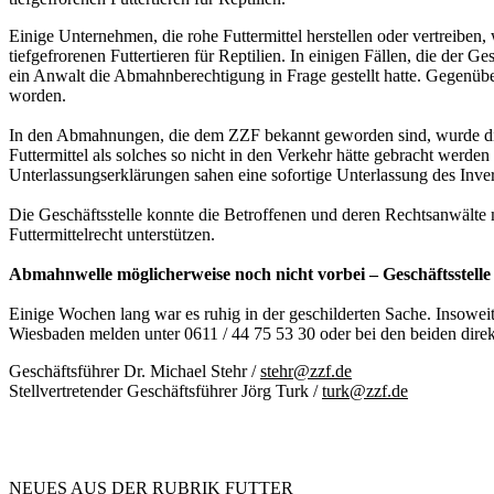
Einige Unternehmen, die rohe Futtermittel herstellen oder vertreibe
tiefgefrorenen Futtertieren für Reptilien. In einigen Fällen, die d
ein Anwalt die Abmahnberechtigung in Frage gestellt hatte. Gegenü
worden.
In den Abmahnungen, die dem ZZF bekannt geworden sind, wurde die U
Futtermittel als solches so nicht in den Verkehr hätte gebracht werde
Unterlassungserklärungen sahen eine sofortige Unterlassung des Inve
Die Geschäftsstelle konnte die Betroffenen und deren Rechtsanwält
Futtermittelrecht unterstützen.
Abmahnwelle möglicherweise noch nicht vorbei – Geschäftsstelle h
Einige Wochen lang war es ruhig in der geschilderten Sache. Insoweit 
Wiesbaden melden unter 0611 / 44 75 53 30 oder bei den beiden dire
Geschäftsführer Dr. Michael Stehr /
stehr@zzf.de
Stellvertretender Geschäftsführer Jörg Turk /
turk@zzf.de
NEUES AUS DER RUBRIK
FUTTER