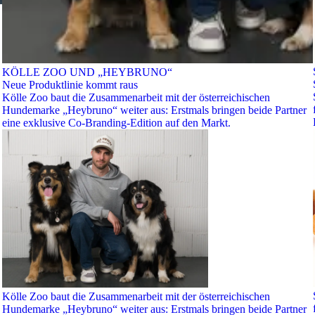
KÖLLE ZOO UND „HEYBRUNO“
Neue Produktlinie kommt raus
Kölle Zoo baut die Zusammenarbeit mit der österreichischen
Hundemarke „Heybruno“ weiter aus: Erstmals bringen beide Partner
eine exklusive Co-Branding-Edition auf den Markt.
Kölle Zoo baut die Zusammenarbeit mit der österreichischen
Hundemarke „Heybruno“ weiter aus: Erstmals bringen beide Partner