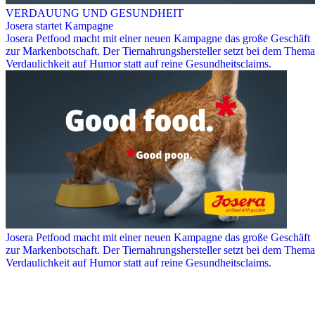
VERDAUUNG UND GESUNDHEIT
Josera startet Kampagne
Josera Petfood macht mit einer neuen Kampagne das große Geschäft
zur Markenbotschaft. Der Tiernahrungshersteller setzt bei dem Thema
Verdaulichkeit auf Humor statt auf reine Gesundheitsclaims.
Josera Petfood macht mit einer neuen Kampagne das große Geschäft
zur Markenbotschaft. Der Tiernahrungshersteller setzt bei dem Thema
Verdaulichkeit auf Humor statt auf reine Gesundheitsclaims.