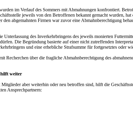
n, wurden im Verlauf des Sommers mit Abmahnungen konfrontiert. Betro
er Geschäftsstelle jeweils von den Betroffenen bekannt gemacht wurden
ber den abgemahnten Firmen war zuvor eine Abmahnberechtigung behaup
nterlassung des Inverkehrbringens des jeweils monierten Futtermitte
n dürfen. Die Begründung basierte auf einer nicht zutreffenden Interpre
rkehrbringens und eine erhebliche Strafsumme für fortgesetztes oder wi
e mit Recherchen über die fragliche Abmahnberechtigung des abmahnen
ilft weiter
Mitglieder aber weiterhin oder neu betroffen sind, hilft die Geschäftss
kten Ansprechpartnern: