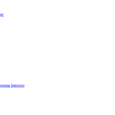
ger
norama
Interzoo