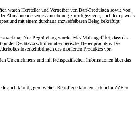
ffen waren Hersteller und Vertreiber von Barf-Produkten sowie von
, hat der Abmahnende seine Abmahnung zurückgezogen, nachdem jeweils
tet und mit einem durchaus anzweifelbaren Beleg bekräftigt
ls verlangt. Zur Begründung wurde jedes Mal angeführt, dass das
tation der Rechtsvorschriften über tierische Nebenprodukte. Die
ederholtes Inverkehrbringen des monierten Produktes vor.
den Unternehmens und mit fachspezifischen Informationen über das
telle auch künftig gern weiter. Betroffene können sich beim ZZF in