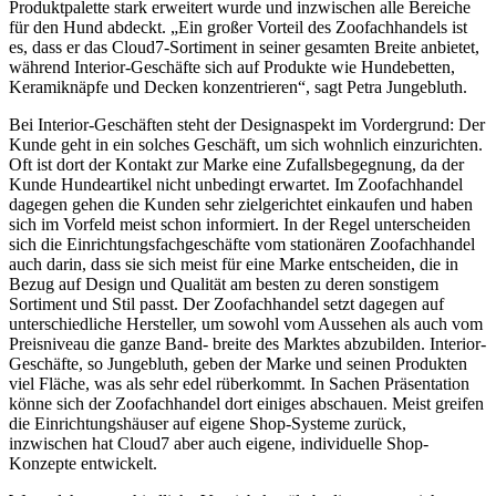
Produktpalette stark erweitert wurde und inzwischen alle Bereiche
für den Hund abdeckt. „Ein großer Vorteil des Zoofachhandels ist
es, dass er das Cloud7-Sortiment in seiner gesamten Breite anbietet,
während Interior-Geschäfte sich auf Produkte wie Hundebetten,
Keramiknäpfe und Decken konzentrieren“, sagt Petra Jungebluth.
Bei Interior-Geschäften steht der Designaspekt im Vordergrund: Der
Kunde geht in ein solches Geschäft, um sich wohnlich einzurichten.
Oft ist dort der Kontakt zur Marke eine Zufallsbegegnung, da der
Kunde Hundeartikel nicht unbedingt erwartet. Im Zoofachhandel
dagegen gehen die Kunden sehr zielgerichtet einkaufen und haben
sich im Vorfeld meist schon informiert. In der Regel unterscheiden
sich die Einrichtungsfachgeschäfte vom stationären Zoofachhandel
auch darin, dass sie sich meist für eine Marke entscheiden, die in
Bezug auf Design und Qualität am besten zu deren sonstigem
Sortiment und Stil passt. Der Zoofachhandel setzt dagegen auf
unterschiedliche Hersteller, um sowohl vom Aussehen als auch vom
Preisniveau die ganze Band- breite des Marktes abzubilden. Interior-
Geschäfte, so Jungebluth, geben der Marke und seinen Produkten
viel Fläche, was als sehr edel rüberkommt. In Sachen Präsentation
könne sich der Zoofachhandel dort einiges abschauen. Meist greifen
die Einrichtungshäuser auf eigene Shop-Systeme zurück,
inzwischen hat Cloud7 aber auch eigene, individuelle Shop-
Konzepte entwickelt.