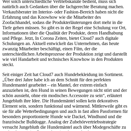
Wer solch unterschiedliche Vertriebskanäle bedient, muss sich
natürlich auch Gedanken über die fachgerechte Beratung machen.
Verkaufsberater im Interior- oder Fashion-Bereich haben nicht die
Erfahrung und das Knowhow wie die Mitarbeiter des
Zoofachhandel, sodass die Produkterläuterungen dort mehr in die
Tiefe gehen müssen. So gibt es in der Regel eine Schulung vor Ort,
Informationen über die Qualität der Produkte, deren Handhabung
und Pflege. Jetzt, In Corona Zeiten, bietet Cloud7 auch digitale
Schulungen an. Aktuell entwickelt das Unternehmen, das heute
zwanzig Mitarbeiter beschäftigt, einen Film, der die
unterschiedlichen Arbeitsprozesse der Produktion zeigt und darstellt
wie viel Handarbeit und technisches Knowhow in den Produkten
steckt.
Seit einiger Zeit hat Cloud7 auch Hundebekleidung im Sortiment.
„Über drei Jahre habe ich an dem Schnitt für den perfekten
Hundemantel gearbeitet – ein Mantel, der extrem einfach
anzuziehen ist, den Hund in seinen Bewegungen nicht stört und der
schön aussieht, ohne ein modisches Accessoire zu sein“, erläutert
Jungebluth ihre Idee. Die Hundemäntel sollen kein dekoratives
Element sein, sondern funktional und wärmend. Mittlerweile gibt es
sie für alle Wetterbedingungen und auch in fast allen Passformen für
besonders proportionierte Hunde wie Dackel, Windhund und die
französische Bulldogge. Analog der Zubehörvertriebsstrategie
versucht Jungebluth die Hundemäntel auch über Modegeschäfte zu