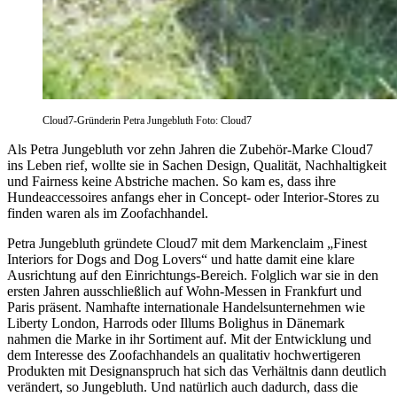
Cloud7-Gründerin Petra Jungebluth Foto: Cloud7
Als Petra Jungebluth vor zehn Jahren die Zubehör-Marke Cloud7
ins Leben rief, wollte sie in Sachen Design, Qualität, Nachhaltigkeit
und Fairness keine Abstriche machen. So kam es, dass ihre
Hundeaccessoires anfangs eher in Concept- oder Interior-Stores zu
finden waren als im Zoofachhandel.
Petra Jungebluth gründete Cloud7 mit dem Markenclaim „Finest
Interiors for Dogs and Dog Lovers“ und hatte damit eine klare
Ausrichtung auf den Einrichtungs-Bereich. Folglich war sie in den
ersten Jahren ausschließlich auf Wohn-Messen in Frankfurt und
Paris präsent. Namhafte internationale Handelsunternehmen wie
Liberty London, Harrods oder Illums Bolighus in Dänemark
nahmen die Marke in ihr Sortiment auf. Mit der Entwicklung und
dem Interesse des Zoofachhandels an qualitativ hochwertigeren
Produkten mit Designanspruch hat sich das Verhältnis dann deutlich
verändert, so Jungebluth. Und natürlich auch dadurch, dass die