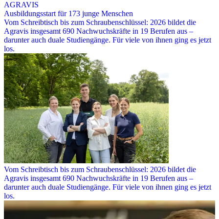
AGRAVIS
Ausbildungsstart für 173 junge Menschen
Vom Schreibtisch bis zum Schraubenschlüssel: 2026 bildet die
Agravis insgesamt 690 Nachwuchskräfte in 19 Berufen aus –
darunter auch duale Studiengänge. Für viele von ihnen ging es jetzt
los.
Vom Schreibtisch bis zum Schraubenschlüssel: 2026 bildet die
Agravis insgesamt 690 Nachwuchskräfte in 19 Berufen aus –
darunter auch duale Studiengänge. Für viele von ihnen ging es jetzt
los.