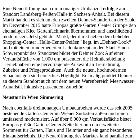
Eine Neueröffnung nach dreimonatiger Umbauzeit erfolgte am
Standort Landsberg-Peißen/Halle in Sachsen-Anhalt. Bei diesem
Markt handelt es sich um den zweiten Dehner-Standort an der Saale.
Im Dezember 2015 hatte Europas größte Garten-Center-Gruppe den
ehemaligen Klee Gartenfachmarkt übernommen und anschließend
modernisiert. Jetzt geht der Markt, der direkt neben dem beliebten
Shopping-Center „Halle-Center-Peißen“ liegt, im „Dehner-Look“
und mit einem runderneuerten Ladenkonzept an den Start. Einen
Schwerpunkt des Standortes bildet der Dehner Zoo: Auf einer
Verkaufsfläche von 1.000 qm präsentiert die Heimtierabteilung
Tierliebhabern eine hervorragende Auswahl an Tiernahrung,
Zubehör und Pflegeprodukten. Auch die neuen, hochmodernen
Schauanlagen sind ein echtes Highlight. Erstmalig punktet Dehner
an diesem Standort auch mit dem neuen Warenbereich Meerwasser-
Aquaristik inklusive passendem Zubehör.
Neustart in Wien-Simmering
Nach ebenfalls dreimonatigen Umbauarbeiten wurde das seit 2005
bestehende Garten-Center im Wiener Südosten außen und innen
umfassend modernisiert. Auf über 6.000 qm Verkaufsfläche bietet
Europas größte Garten-Center-Kette hier nun ein erweitertes
Sortiment für Garten, Haus und Heimtier und ein ganz besonderes
Einkaufserlebnis. Die Neueröffnung des Marktes fand parallel zum