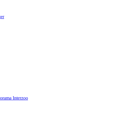
ger
norama
Interzoo