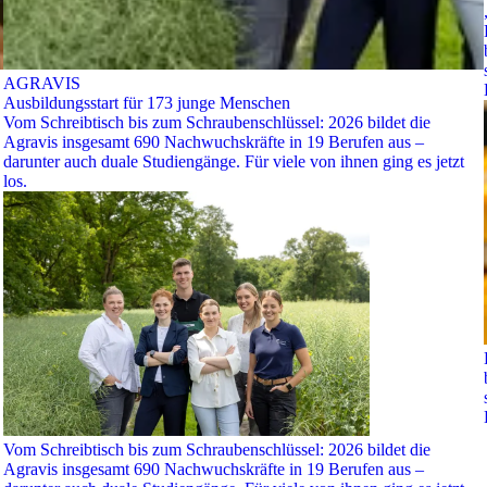
AGRAVIS
Ausbildungsstart für 173 junge Menschen
Vom Schreibtisch bis zum Schraubenschlüssel: 2026 bildet die
Agravis insgesamt 690 Nachwuchskräfte in 19 Berufen aus –
darunter auch duale Studiengänge. Für viele von ihnen ging es jetzt
los.
Vom Schreibtisch bis zum Schraubenschlüssel: 2026 bildet die
Agravis insgesamt 690 Nachwuchskräfte in 19 Berufen aus –