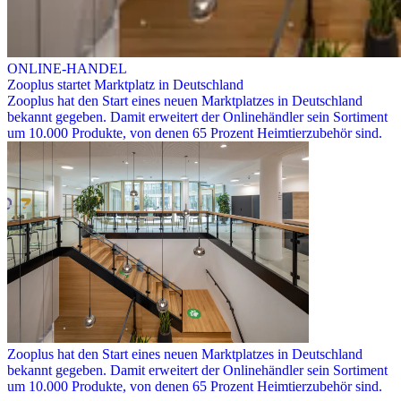
ONLINE-HANDEL
Zooplus startet Marktplatz in Deutschland
Zooplus hat den Start eines neuen Marktplatzes in Deutschland
bekannt gegeben. Damit erweitert der Onlinehändler sein Sortiment
um 10.000 Produkte, von denen 65 Prozent Heimtierzubehör sind.
Zooplus hat den Start eines neuen Marktplatzes in Deutschland
bekannt gegeben. Damit erweitert der Onlinehändler sein Sortiment
um 10.000 Produkte, von denen 65 Prozent Heimtierzubehör sind.