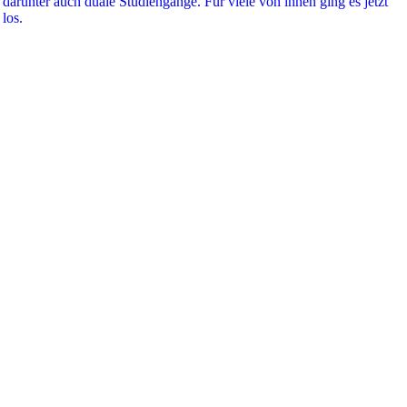
darunter auch duale Studiengänge. Für viele von ihnen ging es jetzt
los.