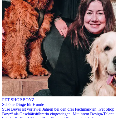
PET SHOP BOYZ
Schöne Dinge für Hunde
Suse Beyer ist vor zwei Jahren bei den drei Fachmärkten „Pet Shop
Boyz“ als Geschäftsführerin eingestiegen. Mit ihrem Design-Talent