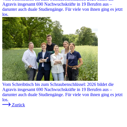
Agravis insgesamt 690 Nachwuchskräfte in 19 Berufen aus –
darunter auch duale Studiengänge. Für viele von ihnen ging es jetzt
los.
Vom Schreibtisch bis zum Schraubenschlüssel: 2026 bildet die
Agravis insgesamt 690 Nachwuchskräfte in 19 Berufen aus –
darunter auch duale Studiengänge. Für viele von ihnen ging es jetzt
los.
Zurück