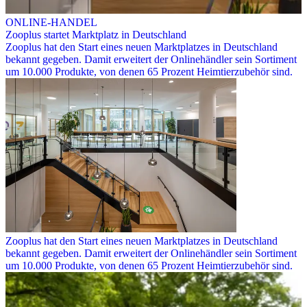
ONLINE-HANDEL
Zooplus startet Marktplatz in Deutschland
Zooplus hat den Start eines neuen Marktplatzes in Deutschland
bekannt gegeben. Damit erweitert der Onlinehändler sein Sortiment
um 10.000 Produkte, von denen 65 Prozent Heimtierzubehör sind.
Zooplus hat den Start eines neuen Marktplatzes in Deutschland
bekannt gegeben. Damit erweitert der Onlinehändler sein Sortiment
um 10.000 Produkte, von denen 65 Prozent Heimtierzubehör sind.