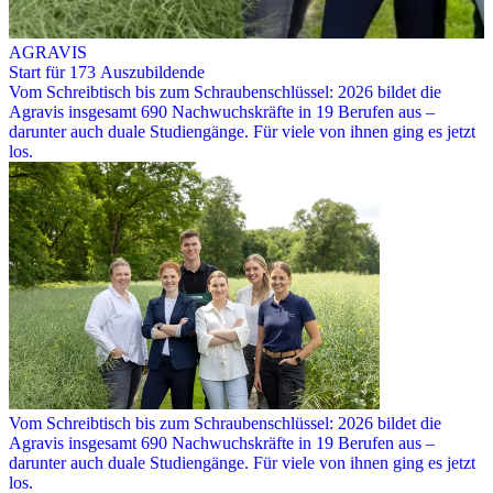
AGRAVIS
Start für 173 Auszubildende
Vom Schreibtisch bis zum Schraubenschlüssel: 2026 bildet die
Agravis insgesamt 690 Nachwuchskräfte in 19 Berufen aus –
darunter auch duale Studiengänge. Für viele von ihnen ging es jetzt
los.
Vom Schreibtisch bis zum Schraubenschlüssel: 2026 bildet die
Agravis insgesamt 690 Nachwuchskräfte in 19 Berufen aus –
darunter auch duale Studiengänge. Für viele von ihnen ging es jetzt
los.