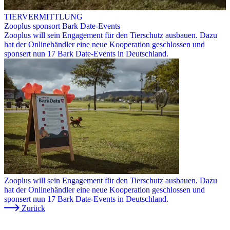
TIERVERMITTLUNG
Zooplus sponsort Bark Date-Events
Zooplus will sein Engagement für den Tierschutz ausbauen. Dazu
hat der Onlinehändler eine neue Kooperation geschlossen und
sponsert nun 17 Bark Date-Events in Deutschland.
Zooplus will sein Engagement für den Tierschutz ausbauen. Dazu
hat der Onlinehändler eine neue Kooperation geschlossen und
sponsert nun 17 Bark Date-Events in Deutschland.
Zurück