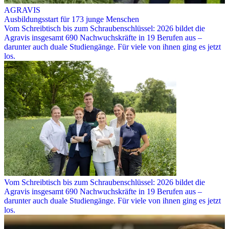
AGRAVIS
Ausbildungsstart für 173 junge Menschen
Vom Schreibtisch bis zum Schraubenschlüssel: 2026 bildet die
Agravis insgesamt 690 Nachwuchskräfte in 19 Berufen aus –
darunter auch duale Studiengänge. Für viele von ihnen ging es jetzt
los.
Vom Schreibtisch bis zum Schraubenschlüssel: 2026 bildet die
Agravis insgesamt 690 Nachwuchskräfte in 19 Berufen aus –
darunter auch duale Studiengänge. Für viele von ihnen ging es jetzt
los.