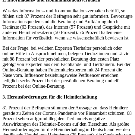
Was das Informations- und Kommunikationsverhalten betrifft, so
fühlen sich 87 Prozent der Befragten sehr gut informiert. Bevorzugte
Informationsquellen sind die Beratung und Aufklärung durch
Tierärzte (63 Prozent), das Internet (57 Prozent) und Gespräche mit
anderen Heimtierbesitzern (50 Prozent). 76 Prozent halten eine
Information für verlässlich, wenn sie wissenschaftlich bewiesen ist.
Bei der Frage, bei welchen Experten Tierhalter persönlich oder
online Hilfe in Anspruch nehmen, belegen Tierärztinnen und -ärzte
mit 88 Prozent bei der persönlichen Beratung den ersten Platz,
gefolgt von Experten aus dem Fachhandel und Tiertrainern. Bei der
Online-Beratung haben Futtermittelexperten mit 24 Prozent die
Nase vorn. Influencer beziehungsweise Petfluencer erreichen
lediglich sechs Prozent bei der persönlichen Beratung und elf
Prozent bei der Online-Beratung.
3. Herausforderungen für die Heimtierhaltung
81 Prozent der Befragten stimmen der Aussage zu, dass Heimtiere
gerade zu Zeiten der Corona-Pandemie vor Einsamkeit schützen. 68
Prozent sehen aufgrund illegalen Tierhandels negative
Auswirkungen des Heimtier-Booms auf den Tierschutz. Als größte
Herausforderungen für die Heimtierhaltung in Deutschland werden
der illegale Handel von Heimtieren (78 Prozent), die Qualzucht von