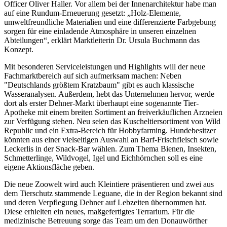
Officer Oliver Haller. Vor allem bei der Innenarchitektur habe man
auf eine Rundum-Erneuerung gesetzt: „Holz-Elemente,
umweltfreundliche Materialien und eine differenzierte Farbgebung
sorgen für eine einladende Atmosphäre in unseren einzelnen
Abteilungen“, erklärt Marktleiterin Dr. Ursula Buchmann das
Konzept.
Mit besonderen Serviceleistungen und Highlights will der neue
Fachmarktbereich auf sich aufmerksam machen: Neben
"Deutschlands größtem Kratzbaum" gibt es auch klassische
Wasseranalysen. Außerdem, hebt das Unternehmen hervor, werde
dort als erster Dehner-Markt überhaupt eine sogenannte Tier-
Apotheke mit einem breiten Sortiment an freiverkäuflichen Arzneien
zur Verfügung stehen. Neu seien das Kuscheltiersortiment von Wild
Republic und ein Extra-Bereich für Hobbyfarming. Hundebesitzer
könnten aus einer vielseitigen Auswahl an Barf-Frischfleisch sowie
Leckerlis in der Snack-Bar wählen. Zum Thema Bienen, Insekten,
Schmetterlinge, Wildvogel, Igel und Eichhörnchen soll es eine
eigene Aktionsfläche geben.
Die neue Zoowelt wird auch Kleintiere präsentieren und zwei aus
dem Tierschutz stammende Leguane, die in der Region bekannt sind
und deren Verpflegung Dehner auf Lebzeiten übernommen hat.
Diese erhielten ein neues, maßgefertigtes Terrarium. Für die
medizinische Betreuung sorge das Team um den Donauwörther