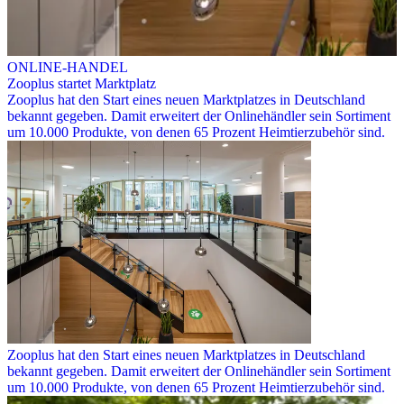
ONLINE-HANDEL
Zooplus startet Marktplatz
Zooplus hat den Start eines neuen Marktplatzes in Deutschland
bekannt gegeben. Damit erweitert der Onlinehändler sein Sortiment
um 10.000 Produkte, von denen 65 Prozent Heimtierzubehör sind.
Zooplus hat den Start eines neuen Marktplatzes in Deutschland
bekannt gegeben. Damit erweitert der Onlinehändler sein Sortiment
um 10.000 Produkte, von denen 65 Prozent Heimtierzubehör sind.