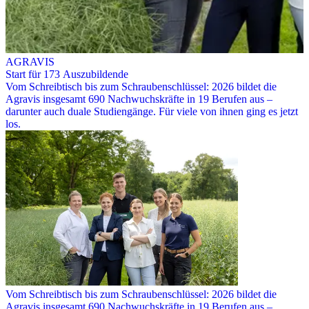
AGRAVIS
Start für 173 Auszubildende
Vom Schreibtisch bis zum Schraubenschlüssel: 2026 bildet die
Agravis insgesamt 690 Nachwuchskräfte in 19 Berufen aus –
darunter auch duale Studiengänge. Für viele von ihnen ging es jetzt
los.
Vom Schreibtisch bis zum Schraubenschlüssel: 2026 bildet die
Agravis insgesamt 690 Nachwuchskräfte in 19 Berufen aus –