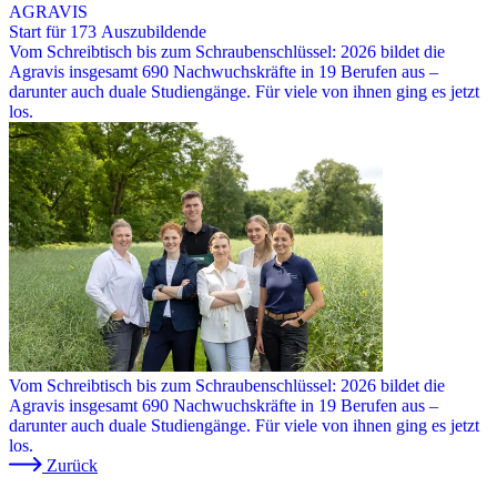
AGRAVIS
Start für 173 Auszubildende
Vom Schreibtisch bis zum Schraubenschlüssel: 2026 bildet die
Agravis insgesamt 690 Nachwuchskräfte in 19 Berufen aus –
darunter auch duale Studiengänge. Für viele von ihnen ging es jetzt
los.
Vom Schreibtisch bis zum Schraubenschlüssel: 2026 bildet die
Agravis insgesamt 690 Nachwuchskräfte in 19 Berufen aus –
darunter auch duale Studiengänge. Für viele von ihnen ging es jetzt
los.
Zurück