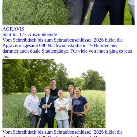
AGRAVIS
Start für 173 Auszubildende
Vom Schreibtisch bis zum Schraubenschlüssel: 2026 bildet die
Agravis insgesamt 690 Nachwuchskräfte in 19 Berufen aus –
darunter auch duale Studiengänge. Für viele von ihnen ging es jetzt
los.
Vom Schreibtisch bis zum Schraubenschlüssel: 2026 bildet die