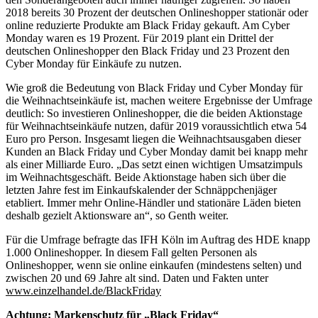
2018 bereits 30 Prozent der deutschen Onlineshopper stationär oder
online reduzierte Produkte am Black Friday gekauft. Am Cyber
Monday waren es 19 Prozent. Für 2019 plant ein Drittel der
deutschen Onlineshopper den Black Friday und 23 Prozent den
Cyber Monday für Einkäufe zu nutzen.
Wie groß die Bedeutung von Black Friday und Cyber Monday für
die Weihnachtseinkäufe ist, machen weitere Ergebnisse der Umfrage
deutlich: So investieren Onlineshopper, die die beiden Aktionstage
für Weihnachtseinkäufe nutzen, dafür 2019 voraussichtlich etwa 54
Euro pro Person. Insgesamt liegen die Weihnachtsausgaben dieser
Kunden an Black Friday und Cyber Monday damit bei knapp mehr
als einer Milliarde Euro. „Das setzt einen wichtigen Umsatzimpuls
im Weihnachtsgeschäft. Beide Aktionstage haben sich über die
letzten Jahre fest im Einkaufskalender der Schnäppchenjäger
etabliert. Immer mehr Online-Händler und stationäre Läden bieten
deshalb gezielt Aktionsware an“, so Genth weiter.
Für die Umfrage befragte das IFH Köln im Auftrag des HDE knapp
1.000 Onlineshopper. In diesem Fall gelten Personen als
Onlineshopper, wenn sie online einkaufen (mindestens selten) und
zwischen 20 und 69 Jahre alt sind. Daten und Fakten unter
www.einzelhandel.de/BlackFriday
Achtung: Markenschutz für „Black Friday“