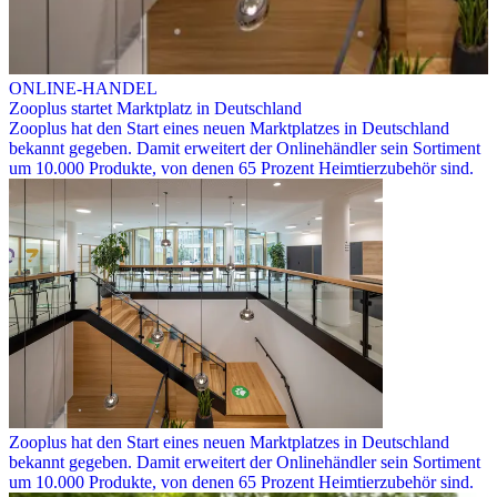
ONLINE-HANDEL
Zooplus startet Marktplatz in Deutschland
Zooplus hat den Start eines neuen Marktplatzes in Deutschland
bekannt gegeben. Damit erweitert der Onlinehändler sein Sortiment
um 10.000 Produkte, von denen 65 Prozent Heimtierzubehör sind.
Zooplus hat den Start eines neuen Marktplatzes in Deutschland
bekannt gegeben. Damit erweitert der Onlinehändler sein Sortiment
um 10.000 Produkte, von denen 65 Prozent Heimtierzubehör sind.