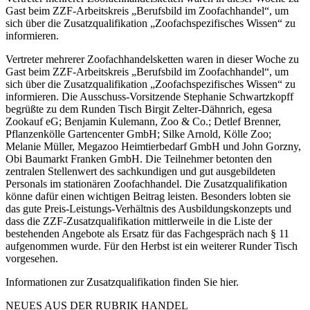
Gast beim ZZF-Arbeitskreis „Berufsbild im Zoofachhandel“, um
sich über die Zusatzqualifikation „Zoofachspezifisches Wissen“ zu
informieren.
Vertreter mehrerer Zoofachhandelsketten waren in dieser Woche zu
Gast beim ZZF-Arbeitskreis „Berufsbild im Zoofachhandel“, um
sich über die Zusatzqualifikation „Zoofachspezifisches Wissen“ zu
informieren. Die Ausschuss-Vorsitzende Stephanie Schwartzkopff
begrüßte zu dem Runden Tisch Birgit Zelter-Dähnrich, egesa
Zookauf eG; Benjamin Kulemann, Zoo & Co.; Detlef Brenner,
Pflanzenkölle Gartencenter GmbH; Silke Arnold, Kölle Zoo;
Melanie Müller, Megazoo Heimtierbedarf GmbH und John Gorzny,
Obi Baumarkt Franken GmbH. Die Teilnehmer betonten den
zentralen Stellenwert des sachkundigen und gut ausgebildeten
Personals im stationären Zoofachhandel. Die Zusatzqualifikation
könne dafür einen wichtigen Beitrag leisten. Besonders lobten sie
das gute Preis-Leistungs-Verhältnis des Ausbildungskonzepts und
dass die ZZF-Zusatzqualifikation mittlerweile in die Liste der
bestehenden Angebote als Ersatz für das Fachgespräch nach § 11
aufgenommen wurde. Für den Herbst ist ein weiterer Runder Tisch
vorgesehen.
Informationen zur Zusatzqualifikation finden Sie hier.
NEUES AUS DER RUBRIK
HANDEL