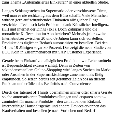
zum Thema „Automatisiertes Einkaufen“ in einer aktuellen Studie.
Langes Schlangestehen im Supermarkt oder verschlossene Türen,
weil man es nie rechtzeitig aus dem Büro schafft: Viele Menschen
würden gern auf zeitraubendes Einkaufen alltäglicher Dinge
verzichten. Technisch kein Problem – dank Künstlicher Intelligenz
(KI) und Internet der Dinge (IoT). Doch Zahnpasta und die
monatliche Kaffeeration im Abo beziehen? Mehr als jeder zweite
Internetnutzer zwischen 20 und 69 Jahren kann sich vorstellen,
Produkte des täglichen Bedarfs automatisiert zu bestellen. Bei den
14- bis 19-Jährigen sogar 80 Prozent. Das zeigt die neue Studie von
ECC Köln in Zusammenarbeit mit SAP Customer Experience.
Gerade beim Einkauf von alltäglichen Produkten wie Lebensmitteln
ist Bequemlichkeit extrem wichtig. Denn in Zeiten von
sekundenschnellem Online-Shopping wird langes Suchen im Markt
oder Anstehen in der Supermarktschlange zunehmend als lästig
empfunden. So setzen bereits seit geraumer Zeit Abos an diesem
Punkt an und erfüllen das Bedürfnis nach Convenience.
Durch das Internet of Things übernehmen immer öfter smarte Geräte
solche automatisierten Produktbestellungen und ersparen somit –
zumindest für manche Produkte – den zeitraubenden Einkauf:
Internetfähige Haushaltsgeräte und andere Devices erkennen das
Kaufverhalten und bestellen je nach Vorlieben und Bedarf