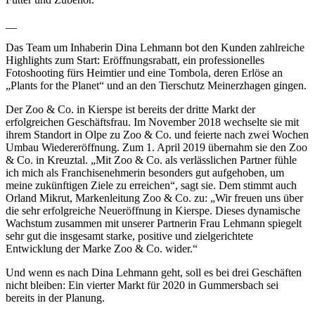
__
Das Team um Inhaberin Dina Lehmann bot den Kunden zahlreiche
Highlights zum Start: Eröffnungsrabatt, ein professionelles
Fotoshooting fürs Heimtier und eine Tombola, deren Erlöse an
„Plants for the Planet“ und an den Tierschutz Meinerzhagen gingen.
Der Zoo & Co. in Kierspe ist bereits der dritte Markt der
erfolgreichen Geschäftsfrau. Im November 2018 wechselte sie mit
ihrem Standort in Olpe zu Zoo & Co. und feierte nach zwei Wochen
Umbau Wiedereröffnung. Zum 1. April 2019 übernahm sie den Zoo
& Co. in Kreuztal. „Mit Zoo & Co. als verlässlichen Partner fühle
ich mich als Franchisenehmerin besonders gut aufgehoben, um
meine zukünftigen Ziele zu erreichen“, sagt sie. Dem stimmt auch
Orland Mikrut, Markenleitung Zoo & Co. zu: „Wir freuen uns über
die sehr erfolgreiche Neueröffnung in Kierspe. Dieses dynamische
Wachstum zusammen mit unserer Partnerin Frau Lehmann spiegelt
sehr gut die insgesamt starke, positive und zielgerichtete
Entwicklung der Marke Zoo & Co. wider.“
Und wenn es nach Dina Lehmann geht, soll es bei drei Geschäften
nicht bleiben: Ein vierter Markt für 2020 in Gummersbach sei
bereits in der Planung.