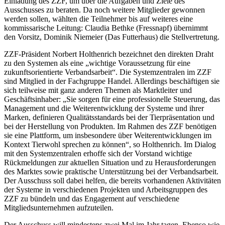
Einladung des ZZF, um über die Aufgaben und Ziele des
Ausschusses zu beraten. Da noch weitere Mitglieder gewonnen
werden sollen, wählten die Teilnehmer bis auf weiteres eine
kommissarische Leitung: Claudia Bethke (Fressnapf) übernimmt
den Vorsitz, Dominik Niemeier (Das Futterhaus) die Stellvertretung.
ZZF-Präsident Norbert Holthenrich bezeichnet den direkten Draht
zu den Systemen als eine „wichtige Voraussetzung für eine
zukunftsorientierte Verbandsarbeit“. Die Systemzentralen im ZZF
sind Mitglied in der Fachgruppe Handel. Allerdings beschäftigen sie
sich teilweise mit ganz anderen Themen als Marktleiter und
Geschäftsinhaber: „Sie sorgen für eine professionelle Steuerung, das
Management und die Weiterentwicklung der Systeme und ihrer
Marken, definieren Qualitätsstandards bei der Tierpräsentation und
bei der Herstellung von Produkten. Im Rahmen des ZZF benötigen
sie eine Plattform, um insbesondere über Weiterentwicklungen im
Kontext Tierwohl sprechen zu können“, so Holthenrich. Im Dialog
mit den Systemzentralen erhoffe sich der Vorstand wichtige
Rückmeldungen zur aktuellen Situation und zu Herausforderungen
des Marktes sowie praktische Unterstützung bei der Verbandsarbeit.
Der Ausschuss soll dabei helfen, die bereits vorhandenen Aktivitäten
der Systeme in verschiedenen Projekten und Arbeitsgruppen des
ZZF zu bündeln und das Engagement auf verschiedene
Mitgliedsunternehmen aufzuteilen.
Der Ausschuss will mindestens zwei Mal im Jahr tagen. Ebenso wie