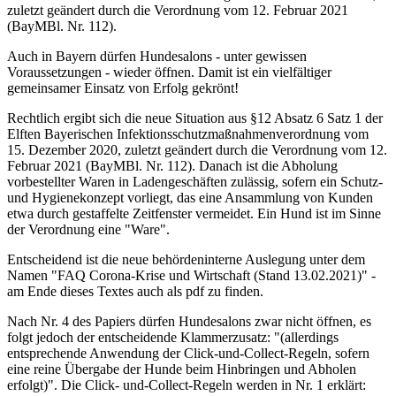
zuletzt geändert durch die Verordnung vom 12. Februar 2021
(BayMBl. Nr. 112).
Auch in Bayern dürfen Hundesalons - unter gewissen
Voraussetzungen - wieder öffnen. Damit ist ein vielfältiger
gemeinsamer Einsatz von Erfolg gekrönt!
Rechtlich ergibt sich die neue Situation aus §12 Absatz 6 Satz 1 der
Elften Bayerischen Infektionsschutzmaßnahmenverordnung vom
15. Dezember 2020, zuletzt geändert durch die Verordnung vom 12.
Februar 2021 (BayMBl. Nr. 112). Danach ist die Abholung
vorbestellter Waren in Ladengeschäften zulässig, sofern ein Schutz-
und Hygienekonzept vorliegt, das eine Ansammlung von Kunden
etwa durch gestaffelte Zeitfenster vermeidet. Ein Hund ist im Sinne
der Verordnung eine "Ware".
Entscheidend ist die neue behördeninterne Auslegung unter dem
Namen "FAQ Corona-Krise und Wirtschaft (Stand 13.02.2021)" -
am Ende dieses Textes auch als pdf zu finden.
Nach Nr. 4 des Papiers dürfen Hundesalons zwar nicht öffnen, es
folgt jedoch der entscheidende Klammerzusatz: "(allerdings
entsprechende Anwendung der Click-und-Collect-Regeln, sofern
eine reine Übergabe der Hunde beim Hinbringen und Abholen
erfolgt)". Die Click- und-Collect-Regeln werden in Nr. 1 erklärt: