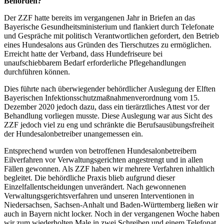
Behörden?
Der ZZF hatte bereits im vergangenen Jahr in Briefen an das
Bayerische Gesundheitsministerium und flankiert durch Telefonate
und Gespräche mit politisch Verantwortlichen gefordert, den Betrieb
eines Hundesalons aus Gründen des Tierschutzes zu ermöglichen.
Erreicht hatte der Verband, dass Hundefriseure bei
unaufschiebbarem Bedarf erforderliche Pflegehandlungen
durchführen können.
Dies führte nach überwiegender behördlicher Auslegung der Elften
Bayerischen Infektionsschutzmaßnahmenverordnung vom 15.
Dezember 2020 jedoch dazu, dass ein tierärztliches Attest vor der
Behandlung vorliegen musste. Diese Auslegung war aus Sicht des
ZZF jedoch viel zu eng und schränkte die Berufsausübungsfreiheit
der Hundesalonbetreiber unangemessen ein.
Entsprechend wurden von betroffenen Hundesalonbetreibern
Eilverfahren vor Verwaltungsgerichten angestrengt und in allen
Fällen gewonnen. Als ZZF haben wir mehrere Verfahren inhaltlich
begleitet. Die behördliche Praxis blieb aufgrund dieser
Einzelfallentscheidungen unverändert. Nach gewonnenen
Verwaltungsgerichtsverfahren und unseren Interventionen in
Niedersachsen, Sachsen-Anhalt und Baden-Württemberg ließen wir
auch in Bayern nicht locker. Noch in der vergangenen Woche haben
wir zum wiederholten Male in zwei Schreiben und einem Telefonat