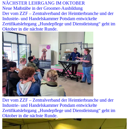
NÄCHSTER LEHRGANG IM OKTOBER
Neue Maßstäbe in der Groomer-Ausbildung
Der vom ZZF – Zentralverband der Heimtierbranche und der
Industrie- und Handelskammer Potsdam entwickelte
Zertifikatslehrgang „Hundepflege und Dienstleistung“ geht im
Oktober in die nächste Runde.
Der vom ZZF – Zentralverband der Heimtierbranche und der
Industrie- und Handelskammer Potsdam entwickelte
Zertifikatslehrgang „Hundepflege und Dienstleistung“ geht im
Oktober in die nächste Runde.