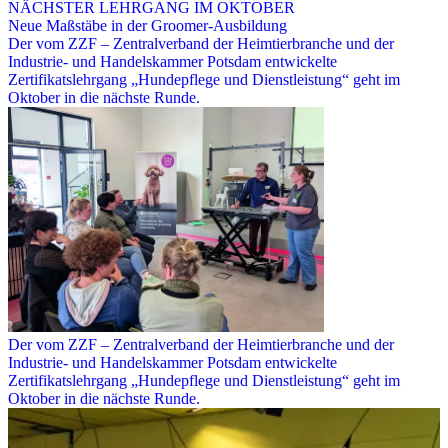
NÄCHSTER LEHRGANG IM OKTOBER
Neue Maßstäbe in der Groomer-Ausbildung
Der vom ZZF – Zentralverband der Heimtierbranche und der
Industrie- und Handelskammer Potsdam entwickelte
Zertifikatslehrgang „Hundepflege und Dienstleistung“ geht im
Oktober in die nächste Runde.
Der vom ZZF – Zentralverband der Heimtierbranche und der
Industrie- und Handelskammer Potsdam entwickelte
Zertifikatslehrgang „Hundepflege und Dienstleistung“ geht im
Oktober in die nächste Runde.