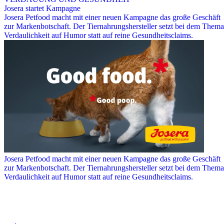
Josera startet Kampagne
Josera Petfood macht mit einer neuen Kampagne das große Geschäft
zur Markenbotschaft. Der Tiernahrungshersteller setzt bei dem Thema
Verdaulichkeit auf Humor statt auf reine Gesundheitsclaims.
Josera Petfood macht mit einer neuen Kampagne das große Geschäft
zur Markenbotschaft. Der Tiernahrungshersteller setzt bei dem Thema
Verdaulichkeit auf Humor statt auf reine Gesundheitsclaims.