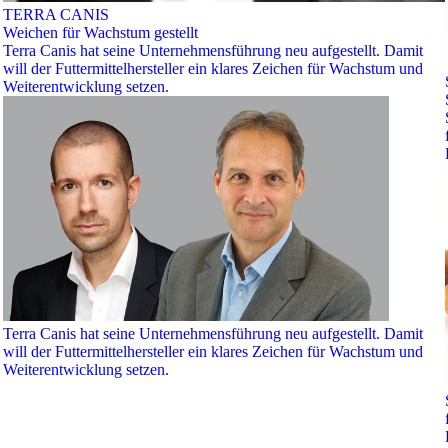
TERRA CANIS
Weichen für Wachstum gestellt
Terra Canis hat seine Unternehmensführung neu aufgestellt. Damit
will der Futtermittelhersteller ein klares Zeichen für Wachstum und
Weiterentwicklung setzen.
Terra Canis hat seine Unternehmensführung neu aufgestellt. Damit
will der Futtermittelhersteller ein klares Zeichen für Wachstum und
Weiterentwicklung setzen.