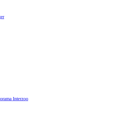
ger
norama
Interzoo