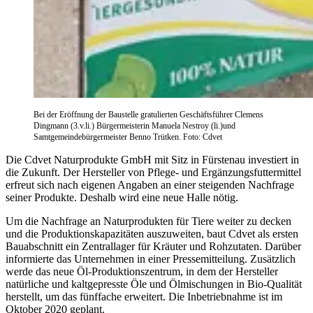
Bei der Eröffnung der Baustelle gratulierten Geschäftsführer Clemens
Dingmann (3.v.li.) Bürgermeisterin Manuela Nestroy (li.)und
Samtgemeindebürgermeister Benno Trütken. Foto: Cdvet
Die Cdvet Naturprodukte GmbH mit Sitz in Fürstenau investiert in
die Zukunft. Der Hersteller von Pflege- und Ergänzungsfuttermittel
erfreut sich nach eigenen Angaben an einer steigenden Nachfrage
seiner Produkte. Deshalb wird eine neue Halle nötig.
Um die Nachfrage an Naturprodukten für Tiere weiter zu decken
und die Produktionskapazitäten auszuweiten, baut Cdvet als ersten
Bauabschnitt ein Zentrallager für Kräuter und Rohzutaten. Darüber
informierte das Unternehmen in einer Pressemitteilung. Zusätzlich
werde das neue Öl-Produktionszentrum, in dem der Hersteller
natürliche und kaltgepresste Öle und Ölmischungen in Bio-Qualität
herstellt, um das fünffache erweitert. Die Inbetriebnahme ist im
Oktober 2020 geplant.