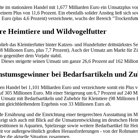
te im stationären Handel mit 1,677 Milliarden Euro ein Umsatzplus von
d einem Plus von 11,6 Prozent. Ein ebenfalls solider Anstieg ließ sich 
 Euro (plus 4,6 Prozent) verzeichnete, wuchs der Bereich "Trockenfut
re Heimtiere und Wildvogelfutter
blieb das Kleintierfutter hinter Katzen- und Hundefutter drittstärkste
 Millionen Euro, plus 7,7 Prozent). Auch der Umsatz am Markt für Zierf
o gegenüber dem Vorjahr stabil.
. Dieses steigerte seinen Umsatz um ganze 26,6 Prozent auf 162 Millio
stumsgewinner bei Bedarfsartikeln und Z
n Handel bei 1,101 Milliarden Euro und verzeichnete somit ein Plus v
uf 305 Millionen Euro. Mit einer Steigerung um 6,7 Prozent auf 240 
Umsatz mit Bedarfsartikeln und Zubehör für Kleintiere (98 Millionen E
 mit gleichbleibendem Ergebnis von 33 Millionen Euro ab.
 Ernährung und die Einrichtung einer tiergerechten Ausstattung im Mit
 zeigt sich auch mit Blick auf die Umsatzentwicklung im deutschen H
stitionen in Aquarien, Spielzeuge sowie weitere Bedarfsartikel für Hei
zeit vor außergewöhnlich großen Herausforderungen - von der Rohmateri
ler die aktuelle Situation zusammen.