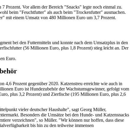
 7 Prozent. Vor allem der Bereich "Snacks" legte noch einmal zu.
sowohl beim "Feuchtfutter" als auch beim "Trockenfutter" ausmachen.
ter" mit einem Umsatz von 480 Millionen Euro um 3,7 Prozent.
s Segment bei den Futtermitteln und konnte nach dem Umsatzplus in den
ischfutter (56 Millionen Euro, plus 1,8 Prozent) stieg leicht an. Der
nen Euro.
ubehör
on 4,6 Prozent gegenüber 2020. Katzenstreu erreichte wie auch in
Millionen Euro ist Hundezubehör der Wachstumsgewinner, gefolgt vom
uro, plus 3,2 Prozent) und Zierfische (195 Millionen Euro, plus 2,6
telpunkt vieler deutscher Haushalte", sagt Georg Müller,
eimtiermarkt. Besonders die Umsätze bei den Hunde- und Katzensnacks
mtiere verzeichnen", so Müller. "Wir können nur hoffen, dass diese
alverfügbarkeit bis hin zu den teilweise immensen