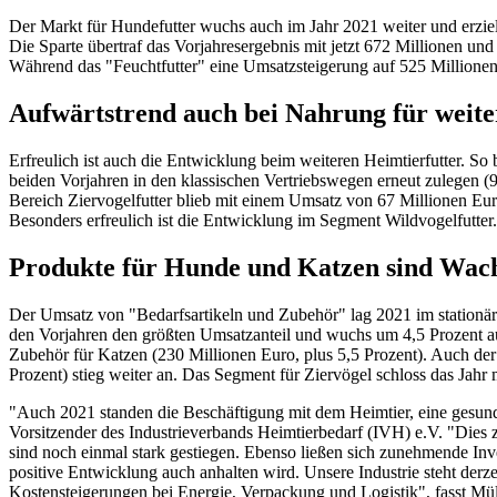
Der Markt für Hundefutter wuchs auch im Jahr 2021 weiter und erziel
Die Sparte übertraf das Vorjahresergebnis mit jetzt 672 Millionen un
Während das "Feuchtfutter" eine Umsatzsteigerung auf 525 Millionen
Aufwärtstrend auch bei Nahrung für weite
Erfreulich ist auch die Entwicklung beim weiteren Heimtierfutter. So 
beiden Vorjahren in den klassischen Vertriebswegen erneut zulegen (98
Bereich Ziervogelfutter blieb mit einem Umsatz von 67 Millionen Eur
Besonders erfreulich ist die Entwicklung im Segment Wildvogelfutter
Produkte für Hunde und Katzen sind Wach
Der Umsatz von "Bedarfsartikeln und Zubehör" lag 2021 im stationäre
den Vorjahren den größten Umsatzanteil und wuchs um 4,5 Prozent a
Zubehör für Katzen (230 Millionen Euro, plus 5,5 Prozent). Auch der 
Prozent) stieg weiter an. Das Segment für Ziervögel schloss das Jahr
"Auch 2021 standen die Beschäftigung mit dem Heimtier, eine gesunde
Vorsitzender des Industrieverbands Heimtierbedarf (IVH) e.V. "Dies
sind noch einmal stark gestiegen. Ebenso ließen sich zunehmende Inve
positive Entwicklung auch anhalten wird. Unsere Industrie steht der
Kostensteigerungen bei Energie, Verpackung und Logistik", fasst Mül