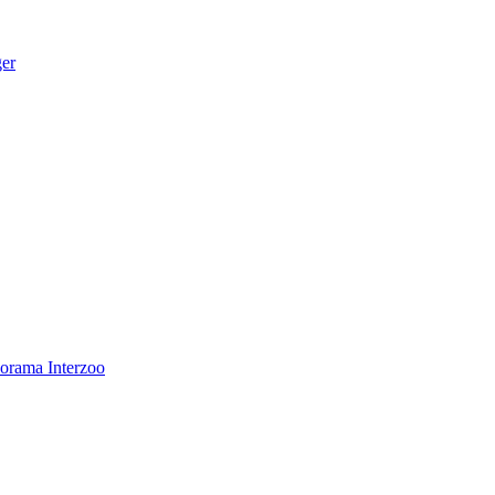
ger
norama
Interzoo