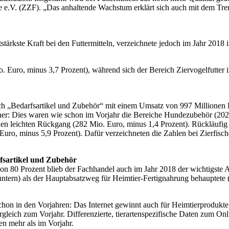
e e.V. (ZZF). „Das anhaltende Wachstum erklärt sich auch mit dem Tren
ttstärkste Kraft bei den Futtermitteln, verzeichnete jedoch im Jahr 20
. Euro, minus 3,7 Prozent), während sich der Bereich Ziervogelfutter 
ch „Bedarfsartikel und Zubehör“ mit einem Umsatz von 997 Millionen E
r: Dies waren wie schon im Vorjahr die Bereiche Hundezubehör (202 
nen leichten Rückgang (282 Mio. Euro, minus 1,4 Prozent). Rückläufig
 Euro, minus 5,9 Prozent). Dafür verzeichneten die Zahlen bei Zierfisc
rfsartikel und Zubehör
 80 Prozent blieb der Fachhandel auch im Jahr 2018 der wichtigste A
ntern) als der Hauptabsatzweg für Heimtier-Fertignahrung behauptete 
chon in den Vorjahren: Das Internet gewinnt auch für Heimtierproduk
gleich zum Vorjahr. Differenzierte, tierartenspezifische Daten zum On
en mehr als im Vorjahr.