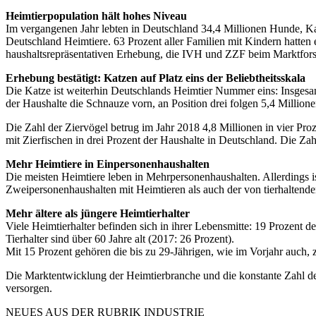
Heimtierpopulation hält hohes Niveau
Im vergangenen Jahr lebten in Deutschland 34,4 Millionen Hunde, Kat
Deutschland Heimtiere. 63 Prozent aller Familien mit Kindern hatten 
haushaltsrepräsentativen Erhebung, die IVH und ZZF beim Marktforsc
Erhebung bestätigt: Katzen auf Platz eins der Beliebtheitsskala
Die Katze ist weiterhin Deutschlands Heimtier Nummer eins: Insgesam
der Haushalte die Schnauze vorn, an Position drei folgen 5,4 Millione
Die Zahl der Ziervögel betrug im Jahr 2018 4,8 Millionen in vier Pro
mit Zierfischen in drei Prozent der Haushalte in Deutschland. Die Zah
Mehr Heimtiere in Einpersonenhaushalten
Die meisten Heimtiere leben in Mehrpersonenhaushalten. Allerdings i
Zweipersonenhaushalten mit Heimtieren als auch der von tierhaltend
Mehr ältere als jüngere Heimtierhalter
Viele Heimtierhalter befinden sich in ihrer Lebensmitte: 19 Prozent de
Tierhalter sind über 60 Jahre alt (2017: 26 Prozent).
Mit 15 Prozent gehören die bis zu 29-Jährigen, wie im Vorjahr auch, z
Die Marktentwicklung der Heimtierbranche und die konstante Zahl der
versorgen.
NEUES AUS DER RUBRIK
INDUSTRIE