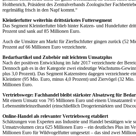
Holthenrich, Präsident des Zentralverbands Zoologischer Fachbetrieb
regelmäßig frisch in den Napf kommt.“
Kleintierfutter weiterhin drittstärkstes Futtersegment
Das Segment Kleintierfutter blieb hinter Katzen- und Hundefutter dri
Prozent und sank auf 85 Millionen Euro.
Auch die Umsätze am Markt für Zierfischfutter gingen zurück (52 Mio
Prozent auf 66 Millionen Euro verzeichnete.
Bedarfsartikel und Zubehör mit leichtem Umsatzplus
Nach der positiven Entwicklung im Jahr 2017 verzeichnete der Berei
Dennoch gab es in der Kategorie zwei eindeutige Wachstums-Gewinne
plus 3,0 Prozent). Das Segment Katzenstreu dagegen verzeichnete ei
Kleintiere (95 Mio. Euro, minus 4,0 Prozent) und Ziervögel (32 Mio.
Millionen Euro.
Vertriebswege: Fachhandel bleibt stärkster Absatzweg für Beda
Mit einem Umsatz von 795 Millionen Euro und einem Umsatzanteil von
Lebensmitteleinzelhandel (einschließlich Drogeriemärkten und Discou
Online-Handel als relevanter Vertriebsweg etabliert
Schätzungen von Experten aus Industrie und Handel bestätigen wie s
Umsatzvolumen circa 625 Millionen Euro – ein deutliches Plus im Ver
Millionen Euro für Wildvogelfutter umgesetzt – das sind zwei Million