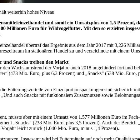
hält weiterhin hohes Niveau
mitteleinzelhandel und somit ein Umsatzplus von 1,5 Prozent, da
 Millionen Euro für Wildvogelfutter. Mit den so erzielten insges
.
inzelhandel übertraf das Ergebnis aus dem Jahr 2017 mit 3,226 Millia
reszeitraum im stationären Handel zu und verzeichnete mit einem Umsa
er und Snacks treiben den Markt
r den Wachstumstrend der Vorjahre auch 2018 ungehindert fort und be
er“ (473 Mio. Euro, plus 6,3 Prozent) und „Snacks“ (538 Mio. Euro, pl
ie Fütterungsvorteile von Einzelportionspackungen sind sicherlich mit
. „Und auch Snacks mit funktionalem Zusatznutzen sowie Belohnungsarti
ment, musste aber mit einem Umsatz von 1.577 Millionen Euro im Fach-
ment „Snacks“ (238 Mio. Euro, plus 3,5 Prozent). Auch der Bereich „T
Vorjahr leicht zurück (1.040 Mio. Euro, minus 1,4 Prozent).
znutzen. Insgesamt wird bei Futtermitteln auf noch mehr Qualität geach