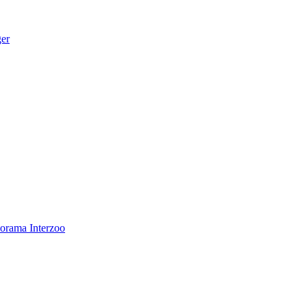
ger
norama
Interzoo