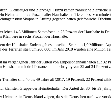
zen, Kleinsäuger und Ziervögel. Hinzu kamen zahlreiche Zierfische und 
ein Heimtier und 22 Prozent aller Haushalte mit Tieren besaßen mindest
hungsinstitut Skopos in Auftrag gegeben hatten (telefonische Erhebung
t leben 14,8 Millionen Samtpfoten in 23 Prozent der Haushalte in Deu
n Kleintiere in sechs Prozent der Haushalte.
zent der Haushalte. Zudem gab es im selben Zeitraum 1,9 Millionen Aqu
l der Terrarien stieg um 200.000: Im Jahr 2018 wurden eine Million Terr
st im vergangenen Jahr der Anteil von Einpersonenhaushalten auf 32 Pr
en Haushalten mit drei Personen und mehr ging von 35 auf 34 Prozent z
r Tierhalter sind 40 bis 49 Jahre alt (2017: 19 Prozent), 22 Prozent zä
ur kleinsten Gruppe der Heimtierhalter. Der Anteil der 30- bis 39-jähri
 Heimtiere in Deutschland zeigen, dass die Deutschen nach wie vor da