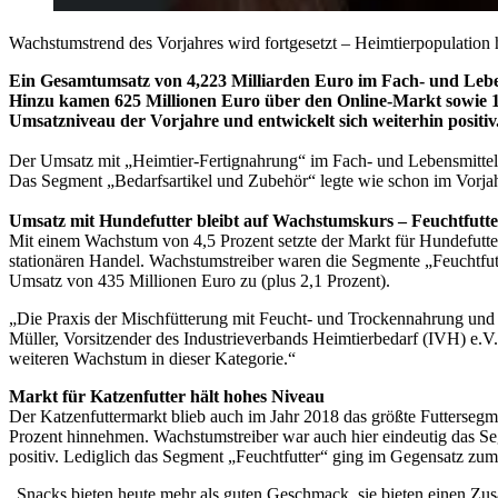
Wachstumstrend des Vorjahres wird fortgesetzt – Heimtierpopulation 
Ein Gesamtumsatz von 4,223 Milliarden Euro im Fach- und Lebens
Hinzu kamen 625 Millionen Euro über den Online-Markt sowie 100
Umsatzniveau der Vorjahre und entwickelt sich weiterhin positiv
Der Umsatz mit „Heimtier-Fertignahrung“ im Fach- und Lebensmittele
Das Segment „Bedarfsartikel und Zubehör“ legte wie schon im Vorjah
Umsatz mit Hundefutter bleibt auf Wachstumskurs – Feuchtfutt
Mit einem Wachstum von 4,5 Prozent setzte der Markt für Hundefutte
stationären Handel. Wachstumstreiber waren die Segmente „Feuchtfutt
Umsatz von 435 Millionen Euro zu (plus 2,1 Prozent).
„Die Praxis der Mischfütterung mit Feucht- und Trockennahrung und d
Müller, Vorsitzender des Industrieverbands Heimtierbedarf (IVH) e.V
weiteren Wachstum in dieser Kategorie.“
Markt für Katzenfutter hält hohes Niveau
Der Katzenfuttermarkt blieb auch im Jahr 2018 das größte Futterseg
Prozent hinnehmen. Wachstumstreiber war auch hier eindeutig das Seg
positiv. Lediglich das Segment „Feuchtfutter“ ging im Gegensatz zum 
„Snacks bieten heute mehr als guten Geschmack, sie bieten einen Zusat