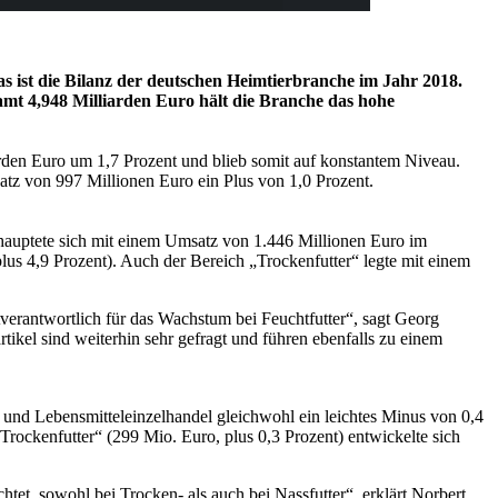
s ist die Bilanz der deutschen Heimtierbranche im Jahr 2018.
amt 4,948 Milliarden Euro hält die Branche das hohe
rden Euro um 1,7 Prozent und blieb somit auf konstantem Niveau.
tz von 997 Millionen Euro ein Plus von 1,0 Prozent.
hauptete sich mit einem Umsatz von 1.446 Millionen Euro im
us 4,9 Prozent). Auch der Bereich „Trockenfutter“ legte mit einem
verantwortlich für das Wachstum bei Feuchtfutter“, sagt Georg
kel sind weiterhin sehr gefragt und führen ebenfalls zu einem
 und Lebensmitteleinzelhandel gleichwohl ein leichtes Minus von 0,4
rockenfutter“ (299 Mio. Euro, plus 0,3 Prozent) entwickelte sich
tet, sowohl bei Trocken- als auch bei Nassfutter“, erklärt Norbert