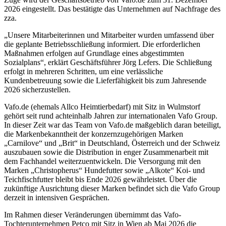
2026 eingestellt. Das bestätigte das Unternehmen auf Nachfrage des
zza.
„Unsere Mitarbeiterinnen und Mitarbeiter wurden umfassend über
die geplante Betriebsschließung informiert. Die erforderlichen
Maßnahmen erfolgen auf Grundlage eines abgestimmten
Sozialplans“, erklärt Geschäftsführer Jörg Lefers. Die Schließung
erfolgt in mehreren Schritten, um eine verlässliche
Kundenbetreuung sowie die Lieferfähigkeit bis zum Jahresende
2026 sicherzustellen.
Vafo.de (ehemals Allco Heimtierbedarf) mit Sitz in Wulmstorf
gehört seit rund achteinhalb Jahren zur internationalen Vafo Group.
In dieser Zeit war das Team von Vafo.de maßgeblich daran beteiligt,
die Markenbekanntheit der konzernzugehörigen Marken
„Carnilove“ und „Brit“ in Deutschland, Österreich und der Schweiz
auszubauen sowie die Distribution in enger Zusammenarbeit mit
dem Fachhandel weiterzuentwickeln. Die Versorgung mit den
Marken „Christopherus“ Hundefutter sowie „Alkote“ Koi- und
Teichfischfutter bleibt bis Ende 2026 gewährleistet. Über die
zukünftige Ausrichtung dieser Marken befindet sich die Vafo Group
derzeit in intensiven Gesprächen.
Im Rahmen dieser Veränderungen übernimmt das Vafo-
Tochterunternehmen Petco mit Sitz in Wien ab Mai 2026 die