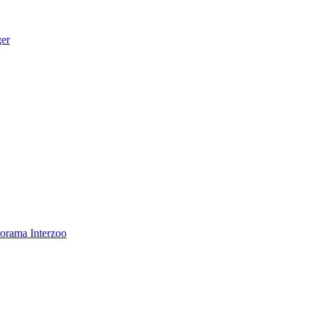
ger
norama
Interzoo