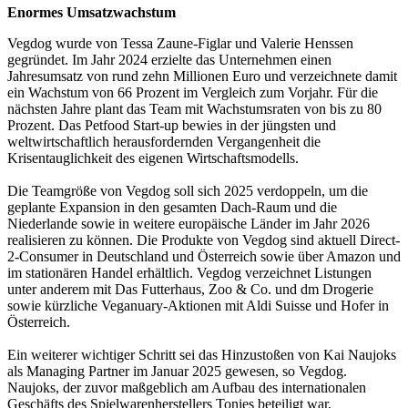
Enormes Umsatzwachstum
Vegdog wurde von Tessa Zaune-Figlar und Valerie Henssen
gegründet. Im Jahr 2024 erzielte das Unternehmen einen
Jahresumsatz von rund zehn Millionen Euro und verzeichnete damit
ein Wachstum von 66 Prozent im Vergleich zum Vorjahr. Für die
nächsten Jahre plant das Team mit Wachstumsraten von bis zu 80
Prozent. Das Petfood Start-up bewies in der jüngsten und
weltwirtschaftlich herausfordernden Vergangenheit die
Krisentauglichkeit des eigenen Wirtschaftsmodells.
Die Teamgröße von Vegdog soll sich 2025 verdoppeln, um die
geplante Expansion in den gesamten Dach-Raum und die
Niederlande sowie in weitere europäische Länder im Jahr 2026
realisieren zu können. Die Produkte von Vegdog sind aktuell Direct-
2-Consumer in Deutschland und Österreich sowie über Amazon und
im stationären Handel erhältlich. Vegdog verzeichnet Listungen
unter anderem mit Das Futterhaus, Zoo & Co. und dm Drogerie
sowie kürzliche Veganuary-Aktionen mit Aldi Suisse und Hofer in
Österreich.
Ein weiterer wichtiger Schritt sei das Hinzustoßen von Kai Naujoks
als Managing Partner im Januar 2025 gewesen, so Vegdog.
Naujoks, der zuvor maßgeblich am Aufbau des internationalen
Geschäfts des Spielwarenherstellers Tonies beteiligt war,