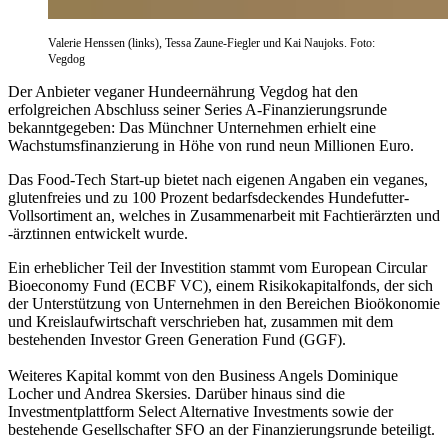
Valerie Henssen (links), Tessa Zaune-Fiegler und Kai Naujoks. Foto:
Vegdog
Der Anbieter veganer Hundeernährung Vegdog hat den
erfolgreichen Abschluss seiner Series A-Finanzierungsrunde
bekanntgegeben: Das Münchner Unternehmen erhielt eine
Wachstumsfinanzierung in Höhe von rund neun Millionen Euro.
Das Food-Tech Start-up bietet nach eigenen Angaben ein veganes,
glutenfreies und zu 100 Prozent bedarfsdeckendes Hundefutter-
Vollsortiment an, welches in Zusammenarbeit mit Fachtierärzten und
-ärztinnen entwickelt wurde.
Ein erheblicher Teil der Investition stammt vom European Circular
Bioeconomy Fund (ECBF VC), einem Risikokapitalfonds, der sich
der Unterstützung von Unternehmen in den Bereichen Bioökonomie
und Kreislaufwirtschaft verschrieben hat, zusammen mit dem
bestehenden Investor Green Generation Fund (GGF).
Weiteres Kapital kommt von den Business Angels Dominique
Locher und Andrea Skersies. Darüber hinaus sind die
Investmentplattform Select Alternative Investments sowie der
bestehende Gesellschafter SFO an der Finanzierungsrunde beteiligt.