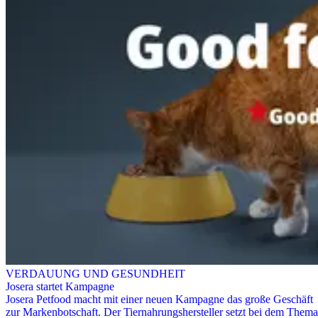
VERDAUUNG UND GESUNDHEIT
Josera startet Kampagne
Josera Petfood macht mit einer neuen Kampagne das große Geschäft
zur Markenbotschaft. Der Tiernahrungshersteller setzt bei dem Thema