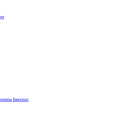
ger
norama
Interzoo