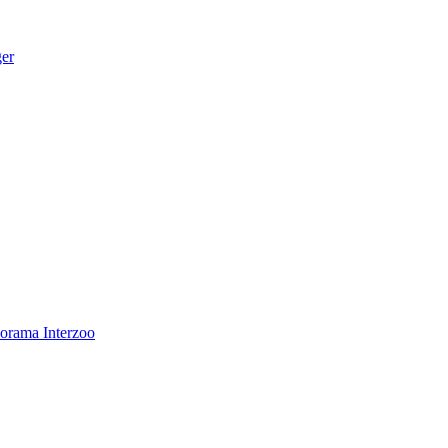
ger
norama
Interzoo