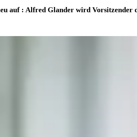
neu auf
:
Alfred Glander wird Vorsitzender 