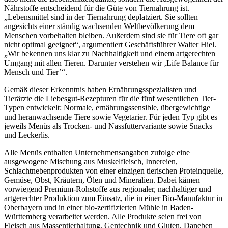
Nährstoffe entscheidend für die Güte von Tiernahrung ist.
„Lebensmittel sind in der Tiernahrung deplatziert. Sie sollten
angesichts einer ständig wachsenden Weltbevölkerung dem
Menschen vorbehalten bleiben. Außerdem sind sie für Tiere oft gar
nicht optimal geeignet“, argumentiert Geschäftsführer Walter Hiel.
„Wir bekennen uns klar zu Nachhaltigkeit und einem artgerechten
Umgang mit allen Tieren. Darunter verstehen wir ‚Life Balance für
Mensch und Tier’“.
Gemäß dieser Erkenntnis haben Ernährungsspezialisten und
Tierärzte die Liebesgut-Rezepturen für die fünf wesentlichen Tier-
Typen entwickelt: Normale, ernährungssensible, übergewichtige
und heranwachsende Tiere sowie Vegetarier. Für jeden Typ gibt es
jeweils Menüs als Trocken- und Nassfuttervariante sowie Snacks
und Leckerlis.
Alle Menüs enthalten Unternehmensangaben zufolge eine
ausgewogene Mischung aus Muskelfleisch, Innereien,
Schlachtnebenprodukten von einer einzigen tierischen Proteinquelle,
Gemüse, Obst, Kräutern, Ölen und Mineralien. Dabei kämen
vorwiegend Premium-Rohstoffe aus regionaler, nachhaltiger und
artgerechter Produktion zum Einsatz, die in einer Bio-Manufaktur in
Oberbayern und in einer bio-zertifizierten Mühle in Baden-
Württemberg verarbeitet werden. Alle Produkte seien frei von
Fleisch aus Massentierhaltung, Gentechnik und Gluten. Daneben