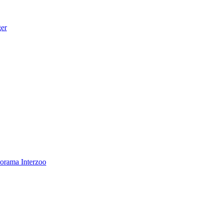
ger
norama
Interzoo