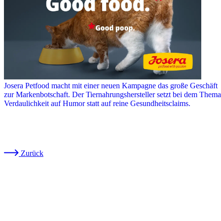
Josera Petfood macht mit einer neuen Kampagne das große Geschäft
zur Markenbotschaft. Der Tiernahrungshersteller setzt bei dem Thema
Verdaulichkeit auf Humor statt auf reine Gesundheitsclaims.
Zurück