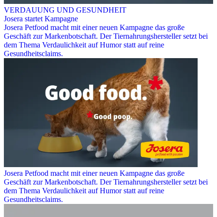
VERDAUUNG UND GESUNDHEIT
Josera startet Kampagne
Josera Petfood macht mit einer neuen Kampagne das große
Geschäft zur Markenbotschaft. Der Tiernahrungshersteller setzt bei
dem Thema Verdaulichkeit auf Humor statt auf reine
Gesundheitsclaims.
Josera Petfood macht mit einer neuen Kampagne das große
Geschäft zur Markenbotschaft. Der Tiernahrungshersteller setzt bei
dem Thema Verdaulichkeit auf Humor statt auf reine
Gesundheitsclaims.