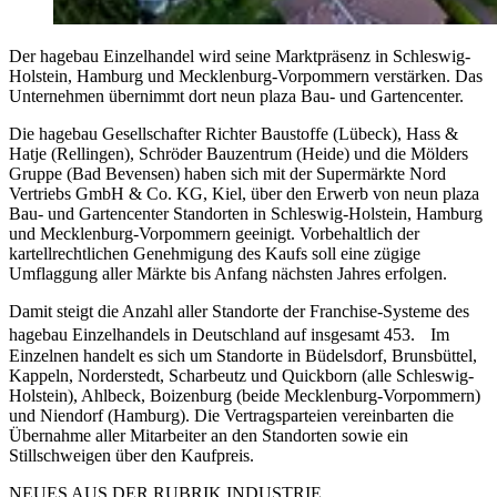
Der hagebau Einzelhandel wird seine Marktpräsenz in Schleswig-
Holstein, Hamburg und Mecklenburg-Vorpommern verstärken. Das
Unternehmen übernimmt dort neun plaza Bau- und Gartencenter.
Die hagebau Gesellschafter Richter Baustoffe (Lübeck), Hass &
Hatje (Rellingen), Schröder Bauzentrum (Heide) und die Mölders
Gruppe (Bad Bevensen) haben sich mit der Supermärkte Nord
Vertriebs GmbH & Co. KG, Kiel, über den Erwerb von neun plaza
Bau- und Gartencenter Standorten in Schleswig-Holstein, Hamburg
und Mecklenburg-Vorpommern geeinigt. Vorbehaltlich der
kartellrechtlichen Genehmigung des Kaufs soll eine zügige
Umflaggung aller Märkte bis Anfang nächsten Jahres erfolgen.
Damit steigt die Anzahl aller Standorte der Franchise-Systeme des
hagebau Einzelhandels in Deutschland auf insgesamt 453. Im
Einzelnen handelt es sich um Standorte in Büdelsdorf, Brunsbüttel,
Kappeln, Norderstedt, Scharbeutz und Quickborn (alle Schleswig-
Holstein), Ahlbeck, Boizenburg (beide Mecklenburg-Vorpommern)
und Niendorf (Hamburg). Die Vertragsparteien vereinbarten die
Übernahme aller Mitarbeiter an den Standorten sowie ein
Stillschweigen über den Kaufpreis.
NEUES AUS DER RUBRIK
INDUSTRIE