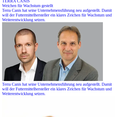
TERRA CANIS
Weichen für Wachstum gestellt
Terra Canis hat seine Unternehmensführung neu aufgestellt. Damit
will der Futtermittelhersteller ein klares Zeichen für Wachstum und
Weiterentwicklung setzen.
Terra Canis hat seine Unternehmensführung neu aufgestellt. Damit
will der Futtermittelhersteller ein klares Zeichen für Wachstum und
Weiterentwicklung setzen.