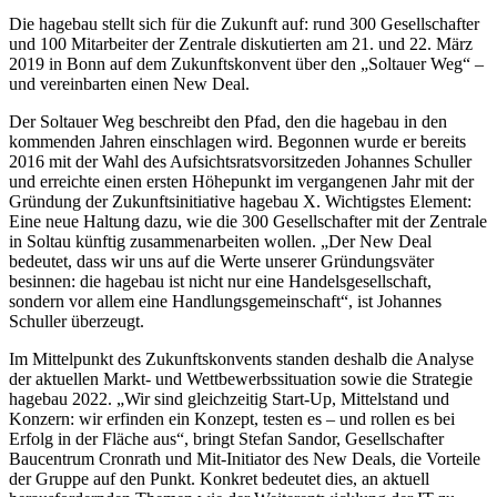
Die hagebau stellt sich für die Zukunft auf: rund 300 Gesellschafter
und 100 Mitarbeiter der Zentrale diskutierten am 21. und 22. März
2019 in Bonn auf dem Zukunftskonvent über den „Soltauer Weg“ –
und vereinbarten einen New Deal.
Der Soltauer Weg beschreibt den Pfad, den die hagebau in den
kommenden Jahren einschlagen wird. Begonnen wurde er bereits
2016 mit der Wahl des Aufsichtsratsvorsitzeden Johannes Schuller
und erreichte einen ersten Höhepunkt im vergangenen Jahr mit der
Gründung der Zukunftsinitiative hagebau X. Wichtigstes Element:
Eine neue Haltung dazu, wie die 300 Gesellschafter mit der Zentrale
in Soltau künftig zusammenarbeiten wollen. „Der New Deal
bedeutet, dass wir uns auf die Werte unserer Gründungsväter
besinnen: die hagebau ist nicht nur eine Handelsgesellschaft,
sondern vor allem eine Handlungsgemeinschaft“, ist Johannes
Schuller überzeugt.
Im Mittelpunkt des Zukunftskonvents standen deshalb die Analyse
der aktuellen Markt- und Wettbewerbssituation sowie die Strategie
hagebau 2022. „Wir sind gleichzeitig Start-Up, Mittelstand und
Konzern: wir erfinden ein Konzept, testen es – und rollen es bei
Erfolg in der Fläche aus“, bringt Stefan Sandor, Gesellschafter
Baucentrum Cronrath und Mit-Initiator des New Deals, die Vorteile
der Gruppe auf den Punkt. Konkret bedeutet dies, an aktuell