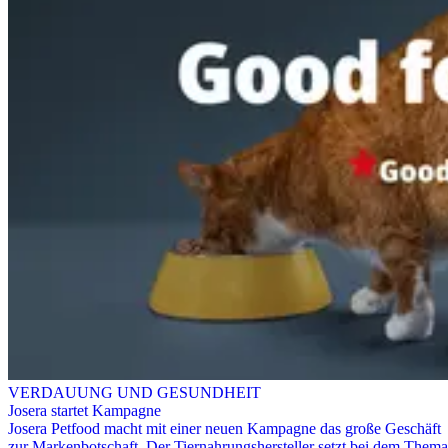
VERDAUUNG UND GESUNDHEIT
Josera startet Kampagne
Josera Petfood macht mit einer neuen Kampagne das große Geschäft
zur Markenbotschaft. Der Tiernahrungshersteller setzt bei dem Thema