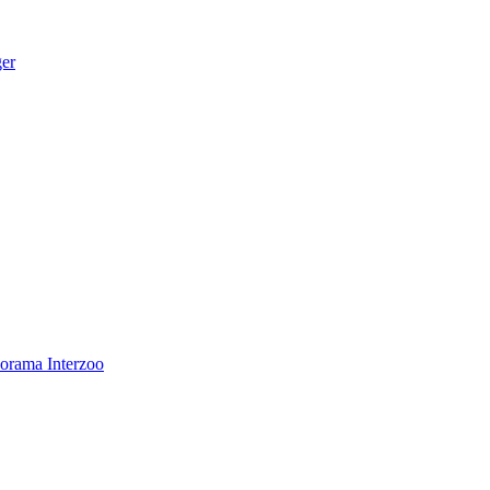
ger
norama
Interzoo