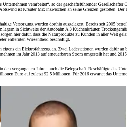
s Unternehmen verarbeitet“, so der geschäftsführender Gesellschafter C
itz Abtswind ist Kräuter Mix inzwischen an seine Grenzen gestoßen. De
altige Versorgung wurden dorthin ausgelagert. Bereits seit 2005 betre
qm lagern in Sichtweite der Autobahn A 3 Küchenkräuter, Trockengemüse
sorgen hier dafür, dass die Naturprodukte zu Kunden in aller Welt gela
ter entfernten Wiesentheid beschäftigt.
 eigens ein Elektrofahrzeug an. Zwei Ladestationen wurden dafür an be
rnehmen im Jahr 2013 auf erneuerbaren Strom umgestellt hat und 20
n den vergangenen Jahren auch die Belegschaft. Beschäftigte das Unte
llionen Euro auf zuletzt 92,5 Millionen. Für 2016 erwartet das Unter