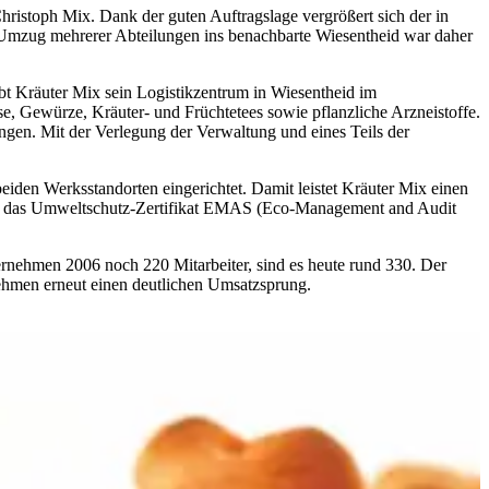
hristoph Mix. Dank der guten Auftragslage vergrößert sich der in
r Umzug mehrerer Abteilungen ins benachbarte Wiesentheid war daher
ibt Kräuter Mix sein Logistikzentrum in Wiesentheid im
, Gewürze, Kräuter- und Früchtetees sowie pflanzliche Arzneistoffe.
ngen. Mit der Verlegung der Verwaltung und eines Teils der
iden Werksstandorten eingerichtet. Damit leistet Kräuter Mix einen
15 das Umweltschutz-Zertifikat EMAS (Eco-Management and Audit
rnehmen 2006 noch 220 Mitarbeiter, sind es heute rund 330. Der
nehmen erneut einen deutlichen Umsatzsprung.