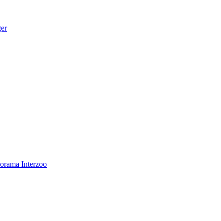
ger
norama
Interzoo