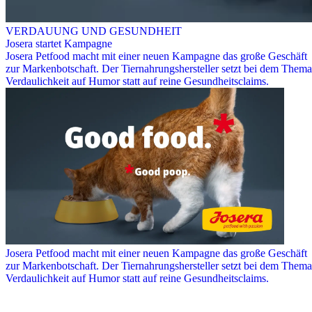
VERDAUUNG UND GESUNDHEIT
Josera startet Kampagne
Josera Petfood macht mit einer neuen Kampagne das große Geschäft
zur Markenbotschaft. Der Tiernahrungshersteller setzt bei dem Thema
Verdaulichkeit auf Humor statt auf reine Gesundheitsclaims.
Josera Petfood macht mit einer neuen Kampagne das große Geschäft
zur Markenbotschaft. Der Tiernahrungshersteller setzt bei dem Thema
Verdaulichkeit auf Humor statt auf reine Gesundheitsclaims.