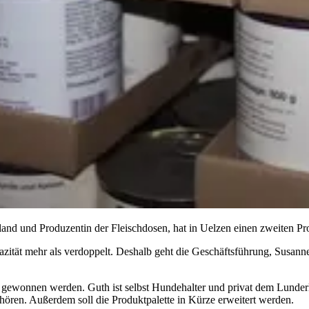
d und Produzentin der Fleischdosen, hat in Uelzen einen zweiten Prod
azität mehr als verdoppelt. Deshalb geht die Geschäftsführung, Susann
er gewonnen werden. Guth ist selbst Hundehalter und privat dem Lunde
ören. Außerdem soll die Produktpalette in Kürze erweitert werden.