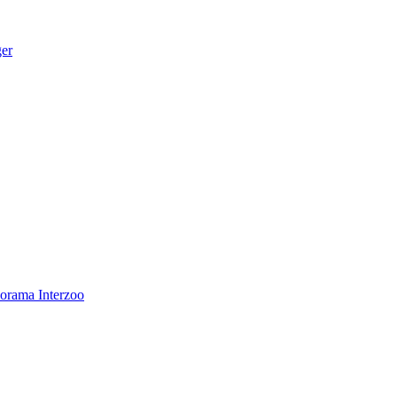
ger
norama
Interzoo