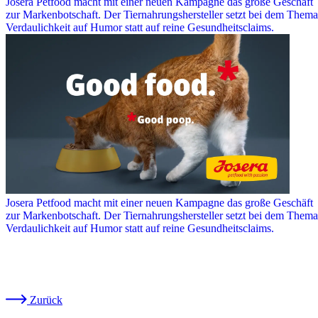
Josera Petfood macht mit einer neuen Kampagne das große Geschäft
zur Markenbotschaft. Der Tiernahrungshersteller setzt bei dem Thema
Verdaulichkeit auf Humor statt auf reine Gesundheitsclaims.
Josera Petfood macht mit einer neuen Kampagne das große Geschäft
zur Markenbotschaft. Der Tiernahrungshersteller setzt bei dem Thema
Verdaulichkeit auf Humor statt auf reine Gesundheitsclaims.
Zurück