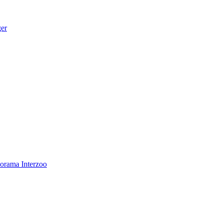
ger
norama
Interzoo