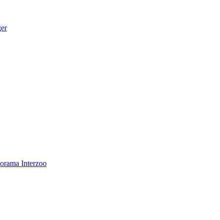
ger
norama
Interzoo