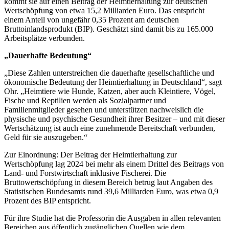
kommt sie auf einen Beitrag der Heimtierhaltung zur deutschen
Wertschöpfung von etwa 15,2 Milliarden Euro. Das entspricht
einem Anteil von ungefähr 0,35 Prozent am deutschen
Bruttoinlandsprodukt (BIP). Geschätzt sind damit bis zu 165.000
Arbeitsplätze verbunden.
„Dauerhafte Bedeutung“
„Diese Zahlen unterstreichen die dauerhafte gesellschaftliche und
ökonomische Bedeutung der Heimtierhaltung in Deutschland“, sagt
Ohr. „Heimtiere wie Hunde, Katzen, aber auch Kleintiere, Vögel,
Fische und Reptilien werden als Sozialpartner und
Familienmitglieder gesehen und unterstützen nachweislich die
physische und psychische Gesundheit ihrer Besitzer – und mit dieser
Wertschätzung ist auch eine zunehmende Bereitschaft verbunden,
Geld für sie auszugeben.“
Zur Einordnung: Der Beitrag der Heimtierhaltung zur
Wertschöpfung lag 2024 bei mehr als einem Drittel des Beitrags von
Land- und Forstwirtschaft inklusive Fischerei. Die
Bruttowertschöpfung in diesem Bereich betrug laut Angaben des
Statistischen Bundesamts rund 39,6 Milliarden Euro, was etwa 0,9
Prozent des BIP entspricht.
Für ihre Studie hat die Professorin die Ausgaben in allen relevanten
Bereichen aus öffentlich zugänglichen Quellen wie dem