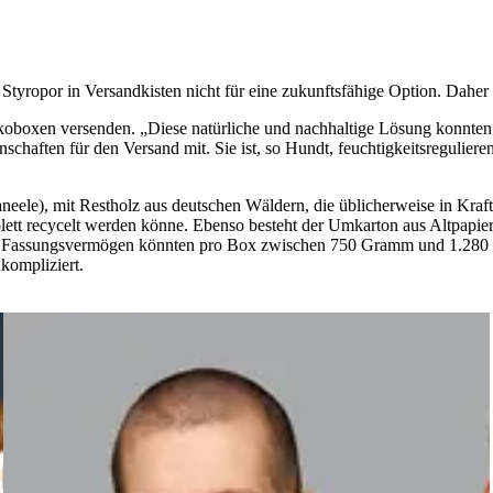
 Styropor in Versandkisten nicht für eine zukunftsfähige Option. Dahe
xen versenden. „Diese natürliche und nachhaltige Lösung konnten wir i
chaften für den Versand mit. Sie ist, so Hundt, feuchtigkeitsreguliere
Paneele), mit Restholz aus deutschen Wäldern, die üblicherweise in 
ett recycelt werden könne. Ebenso besteht der Umkarton aus Altpapier.
ach Fassungsvermögen könnten pro Box zwischen 750 Gramm und 1.280
kompliziert.