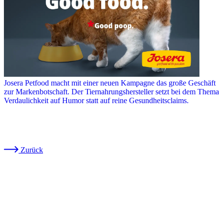
Josera Petfood macht mit einer neuen Kampagne das große Geschäft
zur Markenbotschaft. Der Tiernahrungshersteller setzt bei dem Thema
Verdaulichkeit auf Humor statt auf reine Gesundheitsclaims.
Zurück