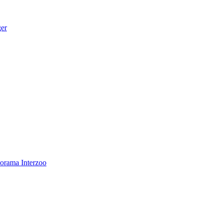
ger
norama
Interzoo