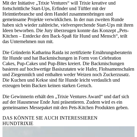
Mit der Initiative „Trixie Ventures“ will Trixie kreative und
fortschrittliche Start-Ups, Erfinder und Tüftler mit der
Heimtierbranche und dem Handel zusammenbringen und
gemeinsame Projekte verwirklichen. In der nun zweiten Runde
haben sich wieder zahlreiche, vielversprechende Start-Ups mit ihren
Ideen beworben. Die Jury überzeugen konnte das Konzept „Pets-
Kitchen – Entdecke den Back-Spaß für Hund und Mensch“, teilt
das Unternehmen nun mit.
Die Gründerin Katharina Raida ist zertifizierte Ernährungsberaterin
für Hunde und hat Backmischungen in Form von Celebration
Cakes, Pup-Cakes und Pup-Bites kreiert. Die Backmischungen
basieren auf hochwertige Basiszutaten wie Hafer, Flohsamenschalen
und Ziegenmilch und enthalten weder Weizen noch Zuckerzusatz.
Die Kuchen und Kekse sind für Hunde leicht verdaulich und
erzeugen beim Backen keinen starken Geruch.
Die Gewinnerin erhält den „Trixie Ventures Award“ und darf sich
auf der Hausmesse Ende Juni präsentieren. Zudem wird es ein
gemeinsames Messepaket mit den Pets-Kitchen Produkten geben.
DAS KÖNNTE SIE AUCH INTERESSIEREN
HUND
TRIXIE