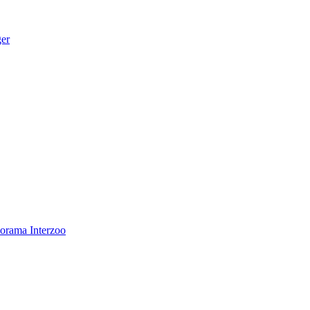
ger
norama
Interzoo