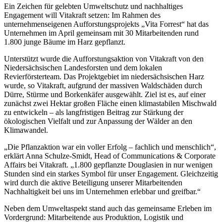
Ein Zeichen für gelebten Umweltschutz und nachhaltiges
Engagement will Vitakraft setzen: Im Rahmen des
unternehmenseigenen Aufforstungsprojekts „Vita Forrest“ hat das
Unternehmen im April gemeinsam mit 30 Mitarbeitenden rund
1.800 junge Bäume im Harz gepflanzt.
Unterstützt wurde die Aufforstungsaktion von Vitakraft von den
Niedersächsischen Landesforsten und dem lokalen
Revierförsterteam. Das Projektgebiet im niedersächsischen Harz
wurde, so Vitakraft, aufgrund der massiven Waldschäden durch
Dürre, Stürme und Borkenkäfer ausgewählt. Ziel ist es, auf einer
zunächst zwei Hektar großen Fläche einen klimastabilen Mischwald
zu entwickeln – als langfristigen Beitrag zur Stärkung der
ökologischen Vielfalt und zur Anpassung der Wälder an den
Klimawandel.
„Die Pflanzaktion war ein voller Erfolg – fachlich und menschlich“,
erklärt Anna Schulze-Smidt, Head of Communications & Corporate
Affairs bei Vitakraft. „1.800 gepflanzte Douglasien in nur wenigen
Stunden sind ein starkes Symbol für unser Engagement. Gleichzeitig
wird durch die aktive Beteiligung unserer Mitarbeitenden
Nachhaltigkeit bei uns im Unternehmen erlebbar und greifbar.“
Neben dem Umweltaspekt stand auch das gemeinsame Erleben im
Vordergrund: Mitarbeitende aus Produktion, Logistik und