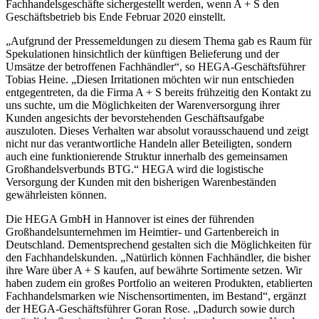
Fachhandelsgeschäfte sichergestellt werden, wenn A + S den
Geschäftsbetrieb bis Ende Februar 2020 einstellt.
„Aufgrund der Pressemeldungen zu diesem Thema gab es Raum für
Spekulationen hinsichtlich der künftigen Belieferung und der
Umsätze der betroffenen Fachhändler“, so HEGA-Geschäftsführer
Tobias Heine. „Diesen Irritationen möchten wir nun entschieden
entgegentreten, da die Firma A + S bereits frühzeitig den Kontakt zu
uns suchte, um die Möglichkeiten der Warenversorgung ihrer
Kunden angesichts der bevorstehenden Geschäftsaufgabe
auszuloten. Dieses Verhalten war absolut vorausschauend und zeigt
nicht nur das verantwortliche Handeln aller Beteiligten, sondern
auch eine funktionierende Struktur innerhalb des gemeinsamen
Großhandelsverbunds BTG.“ HEGA wird die logistische
Versorgung der Kunden mit den bisherigen Warenbeständen
gewährleisten können.
Die HEGA GmbH in Hannover ist eines der führenden
Großhandelsunternehmen im Heimtier- und Gartenbereich in
Deutschland. Dementsprechend gestalten sich die Möglichkeiten für
den Fachhandelskunden. „Natürlich können Fachhändler, die bisher
ihre Ware über A + S kaufen, auf bewährte Sortimente setzen. Wir
haben zudem ein großes Portfolio an weiteren Produkten, etablierten
Fachhandelsmarken wie Nischensortimenten, im Bestand“, ergänzt
der HEGA-Geschäftsführer Goran Rose. „Dadurch sowie durch