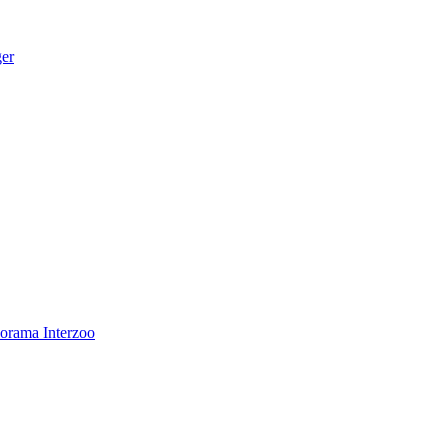
ger
norama
Interzoo