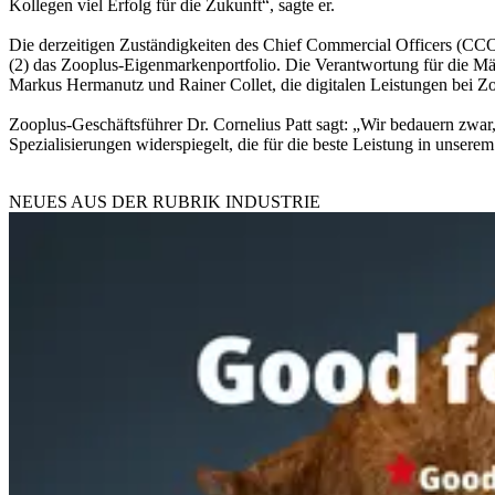
Kollegen viel Erfolg für die Zukunft“, sagte er.
Die derzeitigen Zuständigkeiten des Chief Commercial Officers (CC
(2) das Zooplus-Eigenmarkenportfolio. Die Verantwortung für die Mä
Markus Hermanutz und Rainer Collet, die digitalen Leistungen bei Zo
Zooplus-Geschäftsführer Dr. Cornelius Patt sagt: „Wir bedauern zwar,
Spezialisierungen widerspiegelt, die für die beste Leistung in unserem
NEUES AUS DER RUBRIK
INDUSTRIE