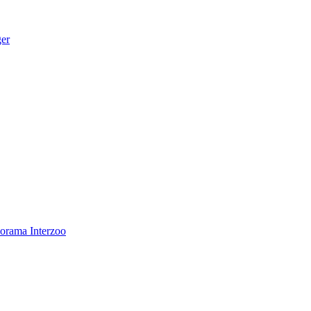
ger
norama
Interzoo