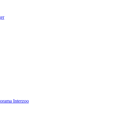
ger
norama
Interzoo